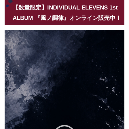
【数量限定】INDIVIDUAL ELEVENS 1st
ALBUM 『風ノ調律』オンライン販売中！
動
画
プ
レ
ー
ヤ
ー