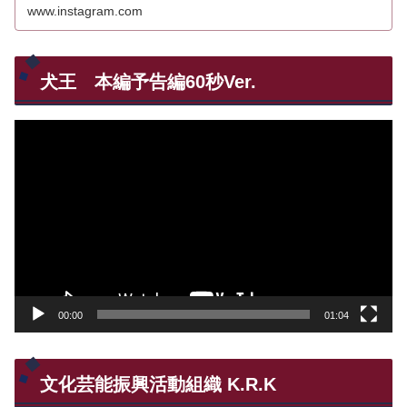
www.instagram.com
犬王 本編予告編60秒Ver.
動
画
プ
レ
ー
ヤ
ー
00:00
01:04
文化芸能振興活動組織 K.R.K