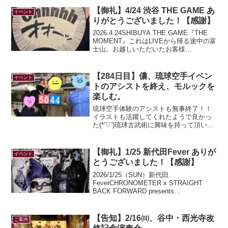
【御礼】4/24 渋谷 THE GAME あ
イベント
りがとうございました！【感謝】
2026.4.24SHIBUYA THE GAME『THE
MOMENT』これはLIVEから帰る途中の富
士山。お越しいただいたお客様
JAWEYEROATHE GAME SHOPDEAL
OF CLOWNDJ KimistsDJ ya!ya?...
【284日目】儂、琉球空手イベン
イベント
トのアシストを終え、モルックを
楽しむ。
琉球空手体験のアシストも無事終了！！
イラストも活躍してくれたようで良かっ
た(*'▽')琉球古武術に興味を持って頂いた
方も多く、楽しくイベントを行うことが
できてホッと一息（＾ｕ＾）時間が出来
たので、同じ敷地内で開催されているイ
【御礼】1/25 新代田Fever ありが
イベント
ベントに参加しよ...
とうございました！【感謝】
2026/1/25（SUN）新代田
FeverCHRONOMETER x STRAIGHT
BACK FORWARD presents
"EvolAwakening" tour final&"Souvenirs"
release party...
【告知】2/16㈰、谷中・西光寺改
ご案内