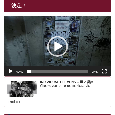
決定！
動
画
プ
レ
ー
ヤ
ー
00:00
00:53
INDIVIDUAL ELEVENS – 風ノ調律
Choose your preferred music service
orcd.co