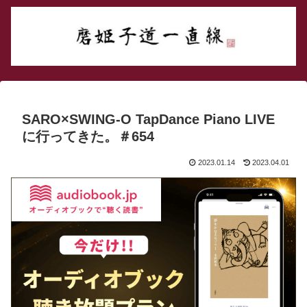
SARO×SWING-O TapDance Piano LIVE
に行ってきた。＃654
2023.01.14
2023.04.01