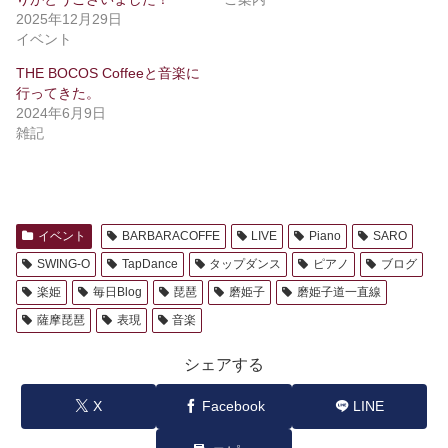
2025年12月29日
イベント
THE BOCOS Coffeeと音楽に
行ってきた。
2024年6月9日
雑記
イベント
BARBARACOFFE
LIVE
Piano
SARO
SWING-O
TapDance
タップダンス
ピアノ
ブログ
楽姫
毎日Blog
琵琶
磨姫子
磨姫子道一直線
薩摩琵琶
表現
音楽
シェアする
X
Facebook
LINE