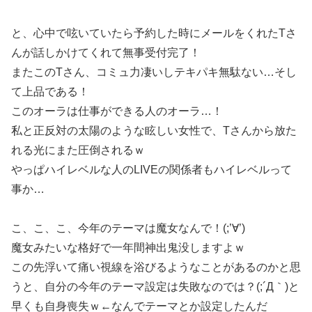
と、心中で呟いていたら予約した時にメールをくれたTさ
んが話しかけてくれて無事受付完了！
またこのTさん、コミュ力凄いしテキパキ無駄ない…そし
て上品である！
このオーラは仕事ができる人のオーラ…！
私と正反対の太陽のような眩しい女性で、Tさんから放た
れる光にまた圧倒されるｗ
やっぱハイレベルな人のLIVEの関係者もハイレベルって
事か…
こ、こ、こ、今年のテーマは魔女なんで！(;’∀’)
魔女みたいな格好で一年間神出鬼没しますよｗ
この先浮いて痛い視線を浴びるようなことがあるのかと思
うと、自分の今年のテーマ設定は失敗なのでは？(;´Д｀)と
早くも自身喪失ｗ←なんでテーマとか設定したんだ