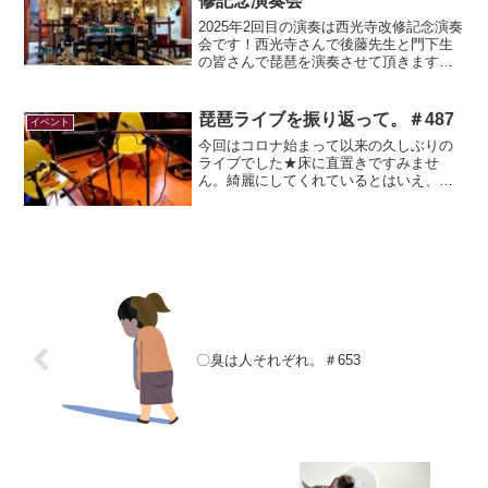
修記念演奏会
2025年2回目の演奏は西光寺改修記念演奏
会です！西光寺さんで後藤先生と門下生
の皆さんで琵琶を演奏させて頂きます。
私は不動明王尊に因み、曲中に不動明王
が登場する「船弁慶」を演奏いたしま
す。●日時：2025年2月16日(日)
琵琶ライブを振り返って。＃487
イベント
開場：13...
今回はコロナ始まって以来の久しぶりの
ライブでした★床に直置きですみませ
ん。綺麗にしてくれているとはいえ、今
後気をつけます(;'∀')念願の後藤先生との
演奏するライブで、緊張というよりワク
ワクが勝ってましたー！とはいいつつ、
出番の前は緊張しす...
〇臭は人それぞれ。＃653