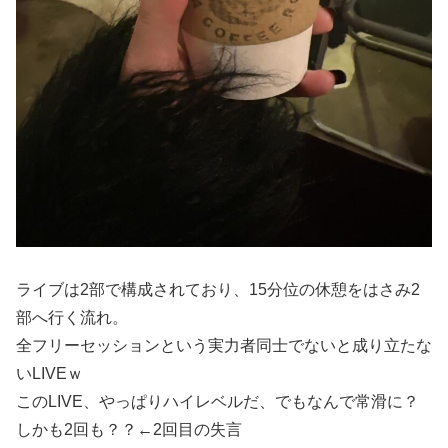
ライブは2部で構成されており、15分位の休憩をはさみ2
部へ行く流れ。
全フリーセッションという実力者同士でないと成り立たな
いLIVEｗ
このLIVE、やっぱりハイレベルだ、でもなんで常滑に？
しかも2回も？？←2回目の失言