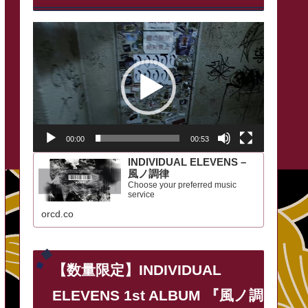
動
画
プ
レ
ー
00:00
00:53
ヤ
INDIVIDUAL ELEVENS –
ー
風ノ調律
Choose your preferred music
service
orcd.co
【数量限定】INDIVIDUAL
ELEVENS 1st ALBUM 『風ノ調