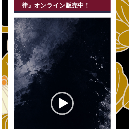
律』オンライン販売中！
動
画
プ
レ
ー
ヤ
ー