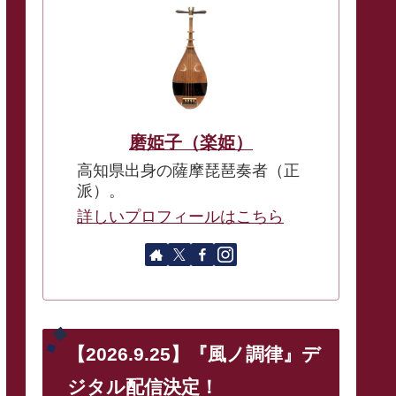
磨姫子（楽姫）
高知県出身の薩摩琵琶奏者（正
派）。
詳しいプロフィールはこちら
【2026.9.25】『風ノ調律』デ
ジタル配信決定！