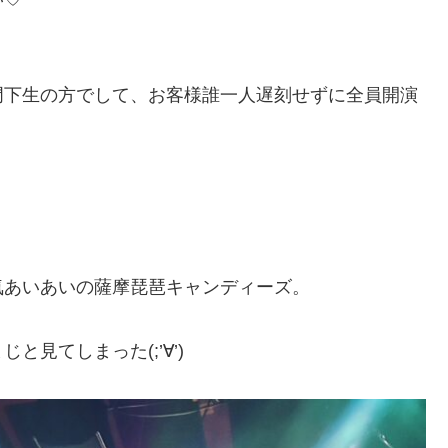
門下生の方でして、お客様誰一人遅刻せずに全員開演
気あいあいの薩摩琵琶キャンディーズ。
見てしまった(;’∀’)