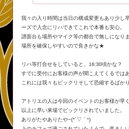
我々の入り時間は当日の構成変更もあり少し
ーズで入念にリハできてこれで本番も安心。
譜面台も場所やマイク等の都合で無しになり
場所を確保しやすいので良きかな★
リハ等打合せをしていると、16:30頃かな？
すでに受付にお客様の声が聞こえてくるでは
これには我々もビックリそして恐縮するばか
アトリエの人は今回のイベントのお客様が早
以上に早い来場でビックリされていました。
ありがたやありたや~(*´▽｀*)
上のカフェで過ごされていたようで、羨まし