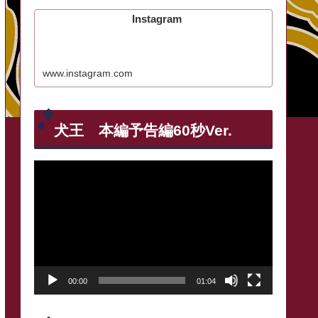
Instagram
www.instagram.com
犬王 本編予告編60秒Ver.
動
画
プ
レ
ー
00:00
01:04
ヤ
ー