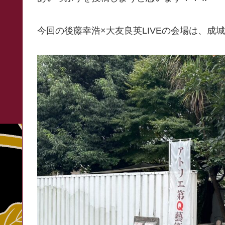
今回の後藤幸浩×大友良英LIVEの会場は、成