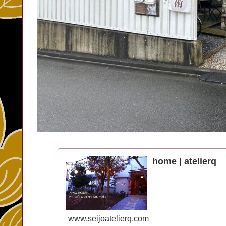
home | atelierq
www.seijoatelierq.com