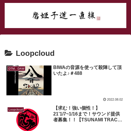
Loopcloud
BIWAの音源を使って殺陣して頂
DTM、DAW
いたよ♪＃488
2022.08.02
【求む！強い個性！】
Loopcloud
21’1/7~1/16まで！サウンド提供
者募集！！【TSUNAMI TRACK
SOUNDS】