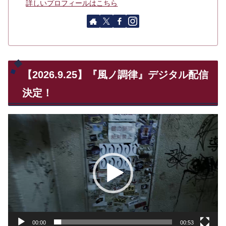
詳しいプロフィールはこちら
【2026.9.25】『風ノ調律』デジタル配信
決定！
動
画
プ
レ
ー
ヤ
ー
00:00
00:53