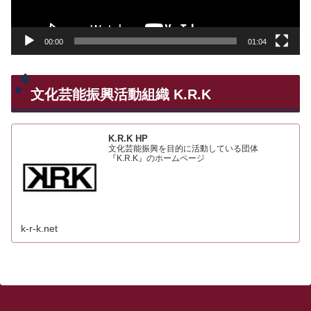
ー
00:00
01:04
文化芸能振興活動組織 K.R.K
K.R.K HP
文化芸能振興を目的に活動している団体
『K.R.K』のホームページ
k-r-k.net