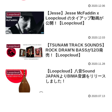
2020.12.06
【Jesse】Jesse McFaddin x
Loopcloud
Loopcloud のタイアップ動画が
公開！【Loopcloud】
2020.12.03
【TSUNAMI TRACK SOUNDS】
Loopcloud
ROCK DRAM’N BASSが12/3発
売！【Loopcloud】
2020.11.28
【Loopcloud】八音Sound
Loopcloud
JAPANよりBIWA音源をリリース
しました！
2020.07.13