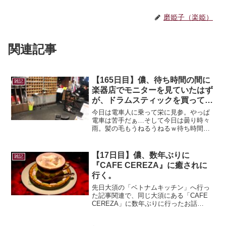
磨姫子（楽姫）
関連記事
【165日目】儂、待ち時間の間に
雑記
楽器店でモニターを見ていたはず
が、ドラムスティックを買って帰
る。
今日は電車人に乗って栄に見参。やっぱ
電車は苦手だぁ…そして今日は曇り時々
雨。髪の毛もうねるうねるｗ待ち時間が1
時間出来たので、ふらっと寄った楽器店
でDTM用のモニターを見ていると隣のエ
リアにドラムエリアが。他の楽器店より
【17日目】儂、数年ぶりに
雑記
電子ドラムが多く置い...
『CAFE CEREZA』に癒されに
行く。
先日大須の「ベトナムキッチン」へ行っ
た記事関連で、同じ大須にある「CAFE
CEREZA」に数年ぶりに行ったお話
を…。お店の雰囲気、オーナーさんとコ
ーヒーに魅了され、特別な日や自分のご