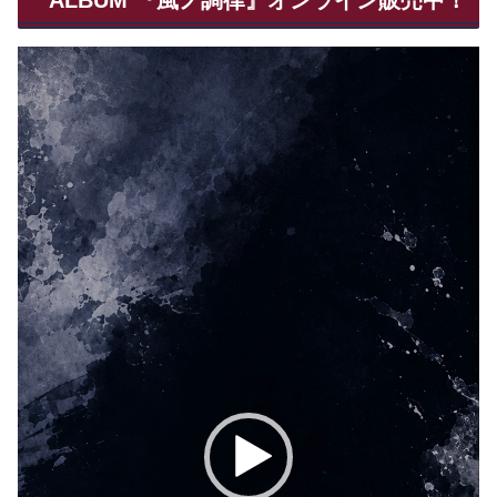
ALBUM 『風ノ調律』オンライン販売中！
動
画
プ
レ
ー
ヤ
ー