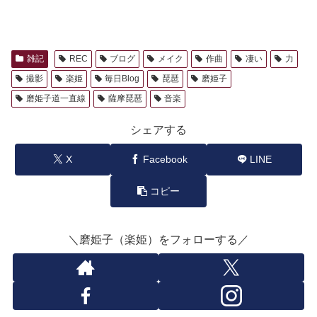
雑記
REC
ブログ
メイク
作曲
凄い
力
撮影
楽姫
毎日Blog
琵琶
磨姫子
磨姫子道一直線
薩摩琵琶
音楽
シェアする
X
Facebook
LINE
コピー
＼磨姫子（楽姫）をフォローする／