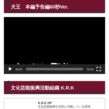
犬王 本編予告編60秒Ver.
動
画
プ
レ
ー
ヤ
ー
00:00
01:04
文化芸能振興活動組織 K.R.K
K.R.K HP
文化芸能振興を目的に活動している団体