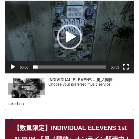
動
画
プ
レ
ー
ヤ
ー
00:00
00:53
INDIVIDUAL ELEVENS – 風ノ調律
Choose your preferred music service
orcd.co
【数量限定】INDIVIDUAL ELEVENS 1st