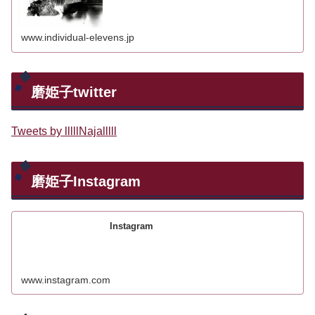
www.individual-elevens.jp
磨姫子twitter
Tweets by lllllNajalllll
磨姫子Instagram
Instagram
www.instagram.com