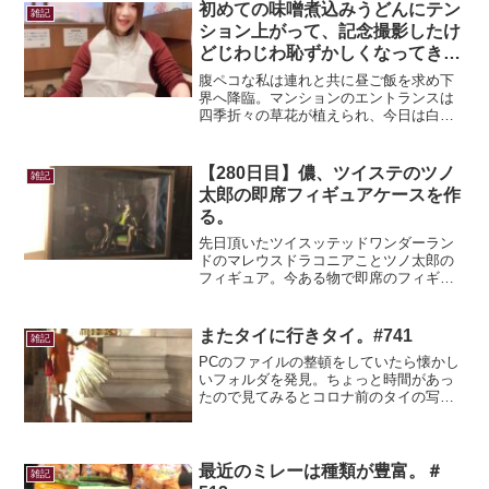
褒美、日常に疲弊した時に一人で行くよ
初めての味噌煮込みうどんにテン
雑記
うにしています♪この...
ション上がって、記念撮影したけ
どじわじわ恥ずかしくなってき
た。＃549
腹ペコな私は連れと共に昼ご飯を求め下
界へ降臨。マンションのエントランスは
四季折々の草花が植えられ、今日は白い
彼岸花にお目にかかれた。彼岸花と言え
ば赤のイメージだけど、白や黄色もあっ
て以外にバリエーション豊富。因みに白
【280日目】儂、ツイステのツノ
雑記
い彼岸花の花言葉は「また...
太郎の即席フィギュアケースを作
る。
先日頂いたツイスッテッドワンダーラン
ドのマレウスドラコニアことツノ太郎の
フィギュア。今ある物で即席のフィギュ
アケースを作ることに！以前JOJO3部の
フィギュアケースを作ったときに、今後
またフィギュアケースを作るかもと思っ
またタイに行きタイ。#741
雑記
て多めに買っていた材...
PCのファイルの整頓をしていたら懐かし
いフォルダを発見。ちょっと時間があっ
たので見てみるとコロナ前のタイの写真
が。タイの寺院では犬も猫も気持ちよさ
そうにお昼寝をしていて、彼らも寺院の
一部だなと感じた。この日は少し熱めの
日だったので、石の床が...
最近のミレーは種類が豊富。＃
雑記