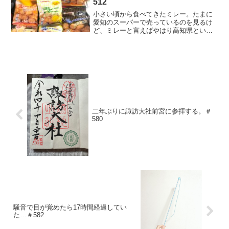
512
小さい頃から食べてきたミレー。たまに
愛知のスーパーで売っているのを見るけ
ど、ミレーと言えばやはり高知県という
イメージ。よく類似品も売っているけ
ど、やっぱ野村のミレーが美味しい♪先日
実家から送って来てくれた電話と共にミ
レーも送って来てくれたん...
二年ぶりに諏訪大社前宮に参拝する。＃
580
騒音で目が覚めたら17時間経過してい
た…＃582