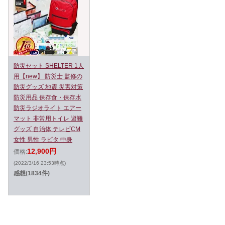
防災セット SHELTER 1人
用【new】 防災士 監修の
防災グッズ 地震 災害対策
防災用品 保存食・保存水
防災ラジオライト エアー
マット 非常用トイレ 避難
グッズ 自治体 テレビCM
女性 男性 ラピタ 中身
12,900円
価格:
(2022/3/16 23:53時点)
感想(1834件)