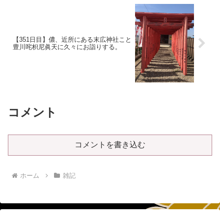
【351日目】儂、近所にある末広神社こと
豊川咤枳尼眞天に久々にお詣りする。
コメント
コメントを書き込む
ホーム
雑記