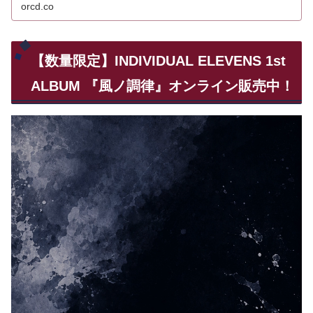
orcd.co
【数量限定】INDIVIDUAL ELEVENS 1st
ALBUM 『風ノ調律』オンライン販売中！
動
画
プ
レ
ー
ヤ
ー