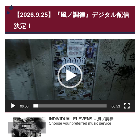
【2026.9.25】『風ノ調律』デジタル配信
決定！
動
画
プ
レ
ー
ヤ
ー
00:00
00:53
INDIVIDUAL ELEVENS – 風ノ調律
Choose your preferred music service