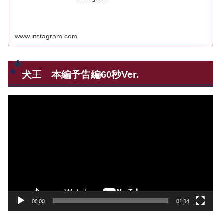
www.instagram.com
犬王 本編予告編60秒Ver.
動
画
プ
レ
ー
ヤ
ー
00:00
01:04