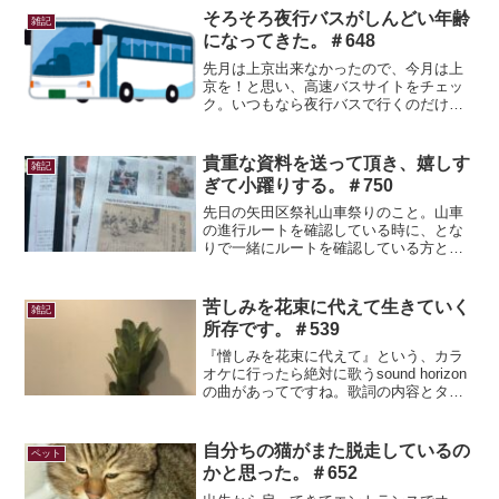
描き。POPや絵を描く仕事をしていたの
そろそろ夜行バスがしんどい年齢
雑記
で、自分用の下...
になってきた。＃648
先月は上京出来なかったので、今月は上
京を！と思い、高速バスサイトをチェッ
ク。いつもなら夜行バスで行くのだけれ
ど、最近いよいよしんどくなってきた。
薬で無理矢理寝ているとはいえ、身体が
休まっていないまま殺陣教室までの時間
貴重な資料を送って頂き、嬉しす
雑記
を八重洲か錦糸町で時間を...
ぎて小躍りする。＃750
先日の矢田区祭礼山車祭りのこと。山車
の進行ルートを確認している時に、とな
りで一緒にルートを確認している方とお
話する機会があった。自分が虫送りにつ
いて最近調べているという話をすると、
いろんな知識を教えて下さった。その方
苦しみを花束に代えて生きていく
雑記
（Tさん）は地域のお祭り...
所存です。＃539
『憎しみを花束に代えて』という、カラ
オケに行ったら絶対に歌うsound horizon
の曲があってですね。歌詞の内容とタイ
トルとは違うんだけど、タイトルに似た
ようなことが長く生きていればあると思
う。まさに我が身に先月もそういうこと
自分ちの猫がまた脱走しているの
ペット
があったの...
かと思った。＃652