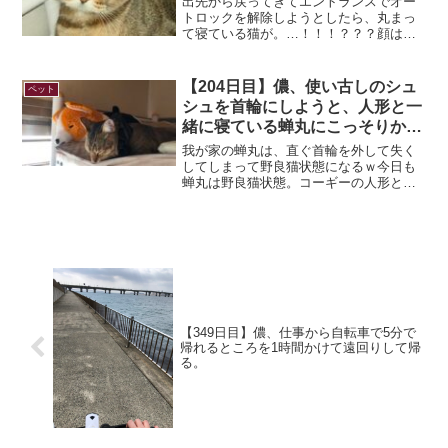
出先から戻ってきてエントランスでオー
トロックを解除しようとしたら、丸まっ
て寝ている猫が。…！！！？？？顔はち
ゃんと見えないが、もしやまた蝉丸が脱
走したのか！？因みにいつもの蝉丸はこ
ちら↓そう。蝉丸は去年脱走しお隣の一人
【204日目】儂、使い古しのシュ
ペット
暮らしのお爺さんの家の...
シュを首輪にしようと、人形と一
緒に寝ている蝉丸にこっそりかけ
る。
我が家の蝉丸は、直ぐ首輪を外して失く
してしまって野良猫状態になるｗ今日も
蝉丸は野良猫状態。コーギーの人形と一
緒に寝ている蝉丸にこっそり新しい首輪
を付けることに…ｗ新しい首輪という
か、私の使い古しのシュシュｗでは、早
速蝉丸にお古、いや新しい首...
【349日目】儂、仕事から自転車で5分で
帰れるところを1時間かけて遠回りして帰
る。