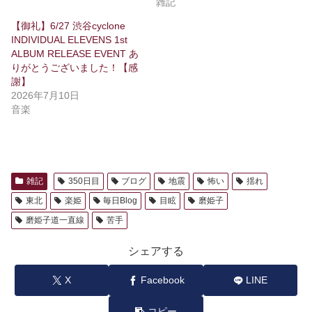
雑記
【御礼】6/27 渋谷cyclone
INDIVIDUAL ELEVENS 1st
ALBUM RELEASE EVENT あ
りがとうございました！【感
謝】
2026年7月10日
音楽
雑記
350日目
ブログ
地震
怖い
揺れ
東北
楽姫
毎日Blog
目眩
磨姫子
磨姫子道一直線
苦手
シェアする
X
Facebook
LINE
コピー