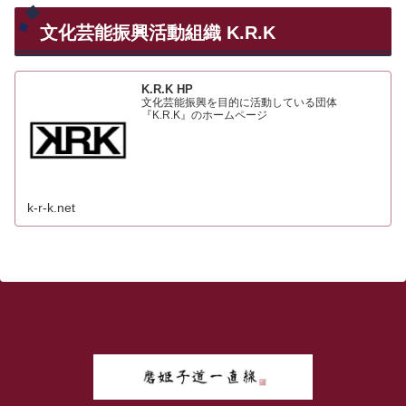
文化芸能振興活動組織 K.R.K
K.R.K HP
文化芸能振興を目的に活動している団体
『K.R.K』のホームページ
k-r-k.net