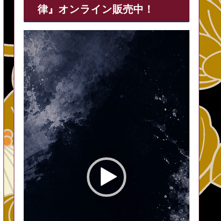
律』オンライン販売中！
動
画
プ
レ
ー
ヤ
ー