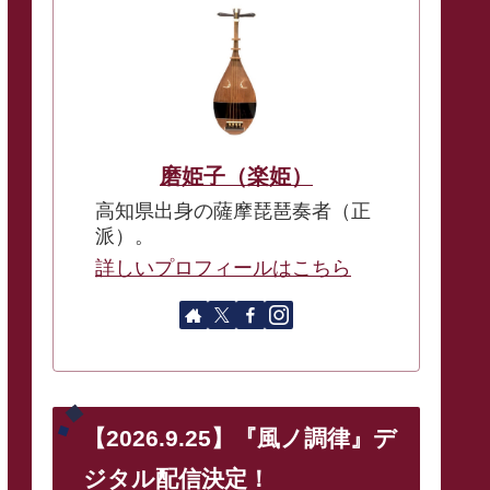
磨姫子（楽姫）
高知県出身の薩摩琵琶奏者（正
派）。
詳しいプロフィールはこちら
【2026.9.25】『風ノ調律』デ
ジタル配信決定！