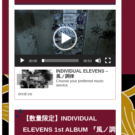
動
画
プ
レ
ー
00:00
00:53
ヤ
INDIVIDUAL ELEVENS –
ー
風ノ調律
Choose your preferred music
service
orcd.co
【数量限定】INDIVIDUAL
ELEVENS 1st ALBUM 『風ノ調