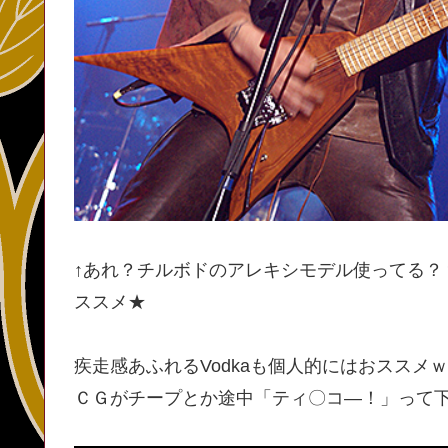
↑あれ？チルボドのアレキシモデル使ってる？
ススメ★
疾走感あふれるVodkaも個人的にはおススメｗ
ＣＧがチープとか途中「ティ〇コ―！」って