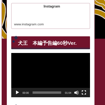
Instagram
www.instagram.com
犬王 本編予告編60秒Ver.
動
画
プ
レ
ー
00:00
01:04
ヤ
ー