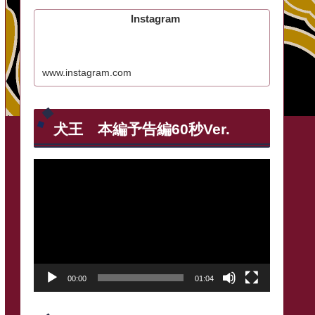
Instagram
www.instagram.com
犬王 本編予告編60秒Ver.
動
画
プ
レ
ー
00:00
01:04
ヤ
ー