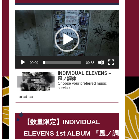
動
画
プ
レ
ー
00:00
00:53
ヤ
INDIVIDUAL ELEVENS –
ー
風ノ調律
Choose your preferred music
service
orcd.co
【数量限定】INDIVIDUAL
ELEVENS 1st ALBUM 『風ノ調