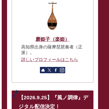
磨姫子（楽姫）
高知県出身の薩摩琵琶奏者（正
派）。
詳しいプロフィールはこちら
【2026.9.25】『風ノ調律』デ
ジタル配信決定！