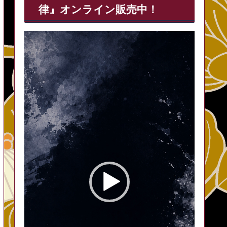
律』オンライン販売中！
動
画
プ
レ
ー
ヤ
ー