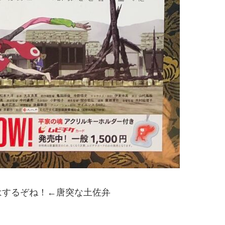
はするぞね！←唐突な土佐弁
り。