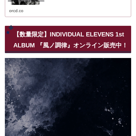
orcd.co
【数量限定】INDIVIDUAL ELEVENS 1st
ALBUM 『風ノ調律』オンライン販売中！
動
画
プ
レ
ー
ヤ
ー