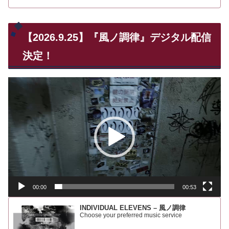
【2026.9.25】『風ノ調律』デジタル配信
決定！
動
画
プ
レ
ー
ヤ
ー
00:00
00:53
INDIVIDUAL ELEVENS – 風ノ調律
Choose your preferred music service