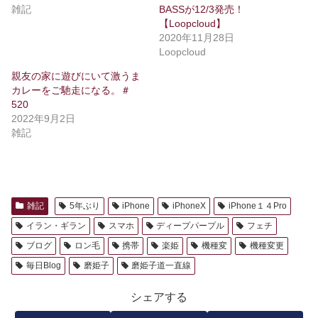
雑記
BASSが12/3発売！
【Loopcloud】
2020年11月28日
Loopcloud
親友の家に遊びにいて激うま
カレーをご馳走になる。＃
520
2022年9月2日
雑記
雑記
5年ぶり
iPhone
iPhoneX
iPhone１４Pro
イラン・ギラン
スマホ
ディープパープル
フェチ
ブログ
ロン毛
携帯
楽姫
機種変
機種変更
毎日Blog
磨姫子
磨姫子道一直線
シェアする