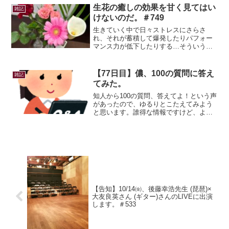
の運動量で水分補給が追い付かなかった
生花の癒しの効果を甘く見てはい
雑記
っぽい。おいらの頭何回ゆ...
けないのだ。＃749
生きていく中で日々ストレスにさらさ
れ、それが蓄積して爆発したりパフォー
マンス力が低下したりする…そういう時
のストレス解消法や自分が何に癒される
かを知っておくことは、とても重要だと
思うんです、はい！く(゜-゜)自分はそう
【77日目】儂、100の質問に答え
雑記
いったストレス解消法を...
てみた。
知人から100の質問、答えてよ！という声
があったので、ゆるりとこたえてみよう
と思います。誰得な情報ですけど、よか
ったら見てクレメンス★名前磨姫子。
（まきこ）名前の由来磨いて姫になる
子。髪型スーパーロング。視力0.7くら
い、乱視。今の服装下着...
【告知】10/14㈮、後藤幸浩先生 (琵琶)×
大友良英さん (ギター)さんのLIVEに出演
します。＃533