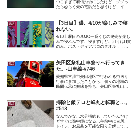
つこすぎて着信拒否にしたけど…ググっ
たら恐らく先の電話だと思うけど、イン
ド、鬼電ときたらインド人ストーカーの
記憶がよみがえる。はるか12年前の出来
事だけど、4年間続いたあの記憶…一目惚
【3日目】儂、4/10が楽しみで寝
雑記
れしたかなんかで、最...
れない。
4/10土曜日のJOJO一番くじの発売が楽し
みで寝れんです、寝ますけど。狙うはH賞
のみ。ボス・ディアボロのタオル！！！
ボスのタオルは、出来れば保存用にもも
う一枚ほしいところ…カーズも吉良もほ
しいけど…軍資金と運気をかき集めなけ
矢田区祭礼山車祭りへ行ってき
雑記
れば！磨姫子
た。-山車編-#746
愛知県常滑市矢田地区で行われる虫送り
行事に参加したことから、個々の地域の
民間伝承に興味を持ち、矢田区祭礼山車
祭りにやってきました。私の出身は高知
県で、故郷では山車は見かけなかったこ
ともあり、各地区で装飾の違う山車を見
掃除と飯テロと蝉丸と転職と…。
雑記
るのは楽しい。前日の雨の...
#513
なんでかな…水分補給もしていたんだけ
どすぐに熱中症になる…午前中に台所、
トイレ、お風呂を可能な限り分解してガ
チ清掃。クーラーも付けながらの作業だ
ったんだけど、汗が顎から落ちるくらい