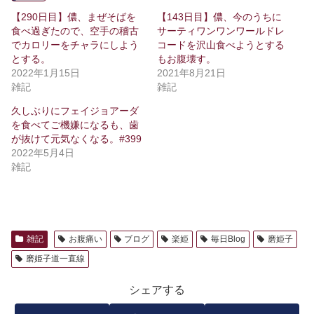
【290日目】儂、まぜそばを
【143日目】儂、今のうちに
食べ過ぎたので、空手の稽古
サーティワンワンワールドレ
でカロリーをチャラにしよう
コードを沢山食べようとする
とする。
もお腹壊す。
2022年1月15日
2021年8月21日
雑記
雑記
久しぶりにフェイジョアーダ
を食べてご機嫌になるも、歯
が抜けて元気なくなる。#399
2022年5月4日
雑記
雑記
お腹痛い
ブログ
楽姫
毎日Blog
磨姫子
磨姫子道一直線
シェアする