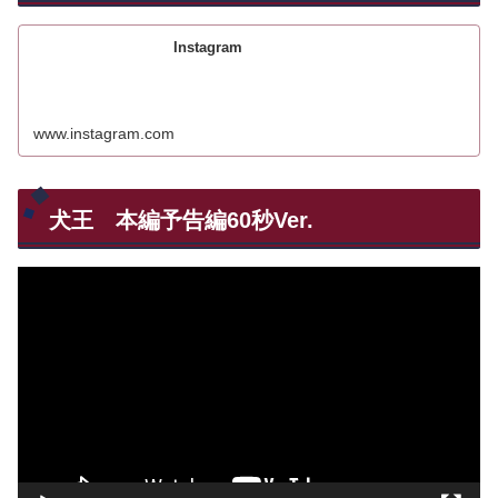
Instagram
www.instagram.com
犬王 本編予告編60秒Ver.
動
画
プ
レ
ー
ヤ
ー