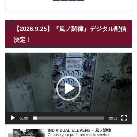
【2026.9.25】『風ノ調律』デジタル配信
決定！
動
画
プ
レ
ー
ヤ
ー
00:00
00:53
INDIVIDUAL ELEVENS – 風ノ調律
Choose your preferred music service