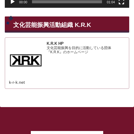
00:00
01:04
文化芸能振興活動組織 K.R.K
K.R.K HP
文化芸能振興を目的に活動している団体
『K.R.K』のホームページ
k-r-k.net