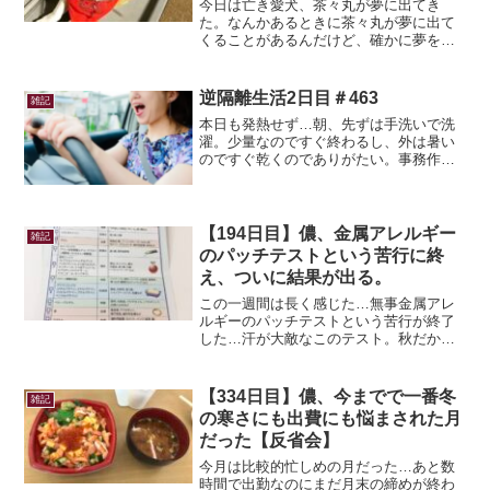
今日は亡き愛犬、茶々丸が夢に出てき
た。なんかあるときに茶々丸が夢に出て
くることがあるんだけど、確かに夢を見
る前日悲しい事があって泣いたんだった
（ ; ; ）慰めにきてくれたのかな？って思
ったりしたけど、夢の内容は茶々丸が私
逆隔離生活2日目＃463
雑記
に会えたことに喜び...
本日も発熱せず…朝、先ずは手洗いで洗
濯。少量なのですぐ終わるし、外は暑い
のですぐ乾くのでありがたい。事務作業
も済ませて、確認待ちと…短時間で買い
物を済ませて療養中の家族の家のドアノ
ブにかけて、ドライブへ。何故ドライブ
かというと、車内で歌の練...
【194日目】儂、金属アレルギー
雑記
のパッチテストという苦行に終
え、ついに結果が出る。
この一週間は長く感じた…無事金属アレ
ルギーのパッチテストという苦行が終了
した…汗が大敵なこのテスト。秋だから
大丈夫だろうと思いパッチテストを始め
たものの、まさかの真夏日で汗だくｗち
ゃんと反応してくれるか心配だったけ
【334日目】儂、今までで一番冬
雑記
ど、しっかりかぶれてくれて...
の寒さにも出費にも悩まされた月
だった【反省会】
今月は比較的忙しめの月だった…あと数
時間で出勤なのにまだ月末の締めが終わ