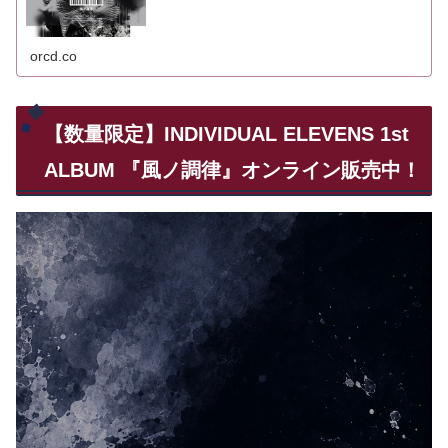
orcd.co
【数量限定】INDIVIDUAL ELEVENS 1st
ALBUM 『風ノ調律』オンライン販売中！
動
画
プ
レ
ー
ヤ
ー