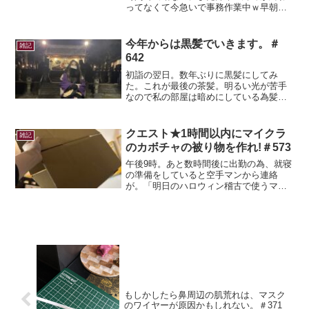
ってなくて今急いで事務作業中ｗ早朝に
出勤する日が多かったんだけど、1月より
も寒さでバイクのエンジンがかからなく
て何回も焦った(;'∀')幸い遅刻する事はな
今年からは黒髪でいきます。＃
雑記
かったんだけど...
642
初詣の翌日。数年ぶりに黒髪にしてみ
た。これが最後の茶髪。明るい光が苦手
なので私の部屋は暗めにしている為髪色
がわかりづらいけど、真っ黒になってい
ます。実は本当は黒髪にずっとしたかっ
たんだけど、黒髪が酷評でｗ性格がきつ
クエスト★1時間以内にマイクラ
雑記
そう、芋っぽい、毒女と言わ...
のカボチャの被り物を作れ!＃573
午後9時。あと数時間後に出勤の為、就寝
の準備をしていると空手マンから連絡
が。「明日のハロウィン稽古で使うマイ
クラのかぼちゃの被り物を作ってほし
い」おいおい、あたしゃー2時起床の3時
出勤だぞ？ｗなんでこんなギリギリに言
ってくるんだいｗと思いつ...
もしかしたら鼻周辺の肌荒れは、マスク
のワイヤーが原因かもしれない。＃371