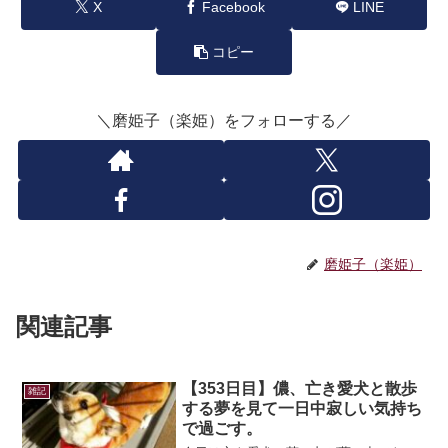
X
Facebook
LINE
コピー
＼磨姫子（楽姫）をフォローする／
磨姫子（楽姫）
関連記事
【353日目】儂、亡き愛犬と散歩
雑記
する夢を見て一日中寂しい気持ち
で過ごす。