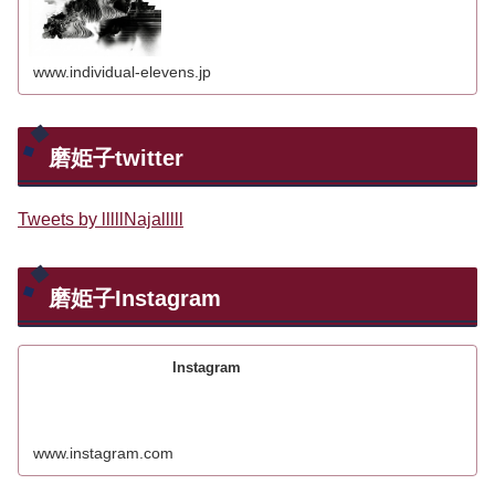
www.individual-elevens.jp
磨姫子twitter
Tweets by lllllNajalllll
磨姫子Instagram
Instagram
www.instagram.com