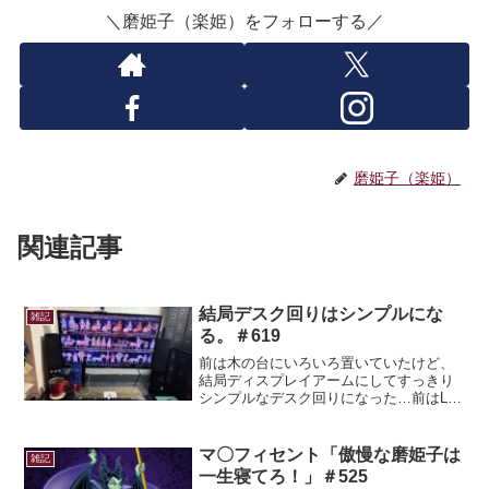
＼磨姫子（楽姫）をフォローする／
磨姫子（楽姫）
関連記事
結局デスク回りはシンプルにな
雑記
る。＃619
前は木の台にいろいろ置いていたけど、
結局ディスプレイアームにしてすっきり
シンプルなデスク回りになった…前はL字
型デスクだったんだけど、家族が勉強机
に使いたいという事で一つ分解して譲っ
たので作業スペースが足りんｗ書類の記
マ〇フィセント「傲慢な磨姫子は
雑記
入や作成等、事務処理が...
一生寝てろ！」＃525