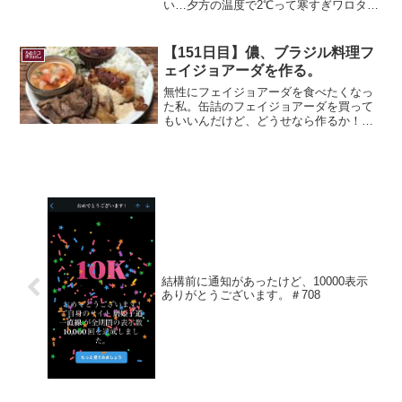
い…夕方の温度で2℃って寒すぎワロタｗ
流石に知多半島を一周するのは厳しい装
備だし。夜も出かけようと思っていると
ころがあるのでちょっと様子を見て待つ
【151日目】儂、ブラジル料理フ
雑記
ことに。…夜。だめだｗ...
ェイジョアーダを作る。
無性にフェイジョアーダを食べたくなっ
た私。缶詰のフェイジョアーダを買って
もいいんだけど、どうせなら作るか！！
フェイジョアーダの材料とヴィナグレッ
ジとフォロッファを手に入れないとね！
あとは肉！前からちょくちょく行ってた
乙川のブラジルの食材が揃...
結構前に通知があったけど、10000表示
ありがとうございます。＃708