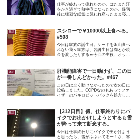
仕事が終わって疲れたのか、はたまた汗
をかき過ぎて熱中症になったのか、帰宅
後に猛烈な眠気に襲われ座ったまま寝て
しまった。寝たのは14：00。15：30から
歯医者の予約があったので、14：50起
床。起きれたものの、全然体が動かせな
スシローで￥10000以上食べる。
雑記
い。数秒じっと...
#598
今日は家族の誕生日。ケーキを沢山食べ
れない我々家族は、各誕生日は肉とか現
金を渡したりするｗ今回の主役、オッパ
にどうするか聞いてみると「自分のバイ
ト先のスシローで豪遊したい」とのこと
ｗでは、行こうではないか、スシロー
肝機能障害で一日動けず、この日
雑記
に！ｗ普段は仕出し屋の寿司...
が一番しんどかった。#467
この日は全く動けなかったので次の日に
投稿しました。COPDなのもあってファ
イザーのパキロビットパックを処方して
もらうことに。この薬は薬局で受け取る
のではなく、自宅まで届けてくれる流
れ。朝と夜に三錠ずつ飲む薬みたい。一
【312日目】儂、仕事終わりにバ
雑記
粒一粒が大き目で喉が地獄...
イクでお出かけしようとするも雪
が降って来て断念する。
今日は仕事終わりにバイクで出かけよう
と思ったら、雪がふぶいてるー！さ、寒