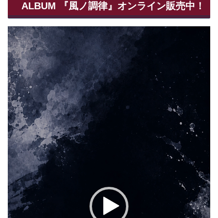
ALBUM 『風ノ調律』オンライン販売中！
動
画
プ
レ
ー
ヤ
ー