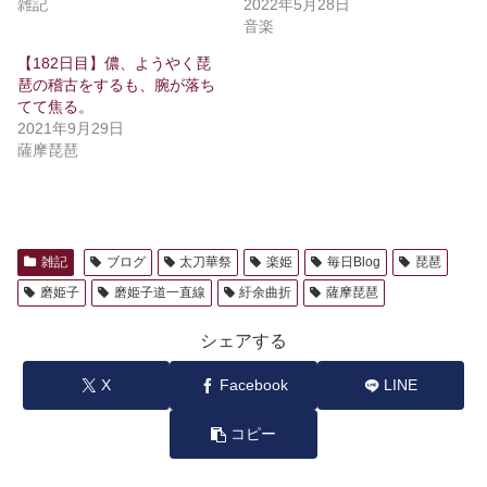
雑記
2022年5月28日
音楽
【182日目】儂、ようやく琵
琶の稽古をするも、腕が落ち
てて焦る。
2021年9月29日
薩摩琵琶
雑記
ブログ
太刀華祭
楽姫
毎日Blog
琵琶
磨姫子
磨姫子道一直線
紆余曲折
薩摩琵琶
シェアする
X
Facebook
LINE
コピー