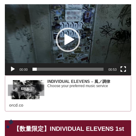
動
画
プ
レ
ー
ヤ
ー
00:00
00:53
INDIVIDUAL ELEVENS – 風ノ調律
Choose your preferred music service
orcd.co
【数量限定】INDIVIDUAL ELEVENS 1st