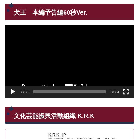
犬王 本編予告編60秒Ver.
動
画
プ
レ
ー
ヤ
ー
00:00
01:04
文化芸能振興活動組織 K.R.K
K.R.K HP