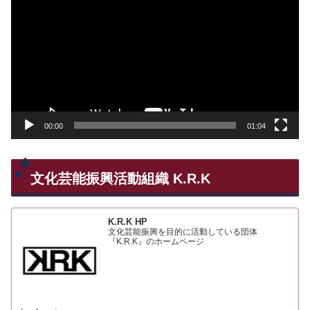
画
プ
レ
ー
ヤ
ー
00:00
01:04
文化芸能振興活動組織 K.R.K
K.R.K HP
文化芸能振興を目的に活動している団体
『K.R.K』のホームページ