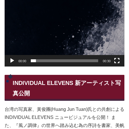
00:00
00:30
INDIVIDUAL ELEVENS 新アーティスト写
真公開
台湾の写真家、黃俊團(Huang Jun Tuan)氏との共創による
INDIVIDUAL ELEVENS ニュービジュアルを公開！ ま
た、『風ノ調律』の世界へ踏み込む為の序詩を書家、美帆