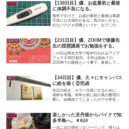
理が好きになりまして。ベトナム料理を
【139日目】儂、お盆最初と最後
バイク
求めていろんな店に行...
に体調不良になる。
毎年ですけど、お盆の最初と最後は体調
不良になる傾向がある…気のせいかもし
れないけどｗ頭痛というか、おでこの真
ん中がいたいｗもともと偏頭痛持ちだ
し、天気もずっと悪かったからその影響
をあるかも…もしや、皆の者たちが黄泉
【231日目】儂、ZOOMで後藤先
薩摩琵琶
の国から帰って来ているから...
生の琵琶講座でお勉強をする。
この日は和光大学で毎年行われるアジア
フェスタ2021初日。今年は初めての
ZOOMでの講座という事で、参加してみ
た！こうやって手軽に講座に参加できる
ってありがたい。参加したくても距離や
時間の問題で、今まで見送ってきたか
【34日目】儂、久々にキャンパス
雑記
ら…(^^;)早速ZOO...
に絵を描く②完成
先日の続き。カラー仕様にするために、
画材を準備。何年か前に絵の具の整理の
際に、結構捨ててしまったので小学生が
使用するような絵の具しかない…ヴィレ
ヴァンでPOP制作に使用していた自前コ
ピックや筆ペンで色塗りすることにｗキ
楽しかった京丹後からバイクで知
バイク
ャンパスにちゃんと色づ...
多半島へ。＃624
一泊二日の弾丸ソロツーリング。帰りは