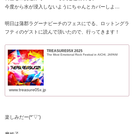
今度から水が浸入しないようにちゃんとカバーしよ…
明日は蒲郡ラグーナビーチのフェスにでる、ロットングラ
フティのゲストに読んで頂いたので、行ってきます！
TREASURE05X 2025
The Most Emotional Rock Festival in AICHI, JAPAN!
www.treasure05x.jp
楽しみだー(*’▽’)