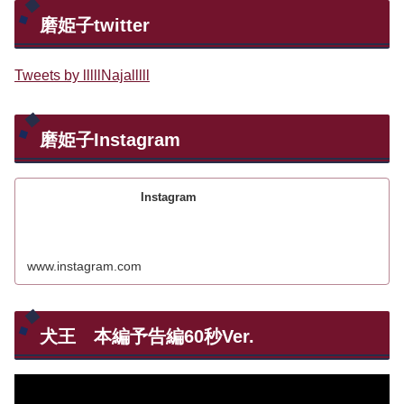
磨姫子twitter
Tweets by lllllNajalllll
磨姫子Instagram
Instagram
www.instagram.com
犬王 本編予告編60秒Ver.
動