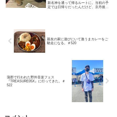
新名神を通って帰るルートに。当初の予
定では日帰りだったんだけど、京丹後が
魅力的すぎて滞在時間が伸びたけど、ま
だまだ足りぬ！泊めてくれた知人もバイ
ク乗りで、私の軽装備さを見かねてライ
ダージャケットなど数点衣...
親友の家に遊びにいて激うまカレーをご
馳走になる。＃520
蒲郡で行われた野外音楽フェス
『TREASURE05X』に行ってきた。＃
522