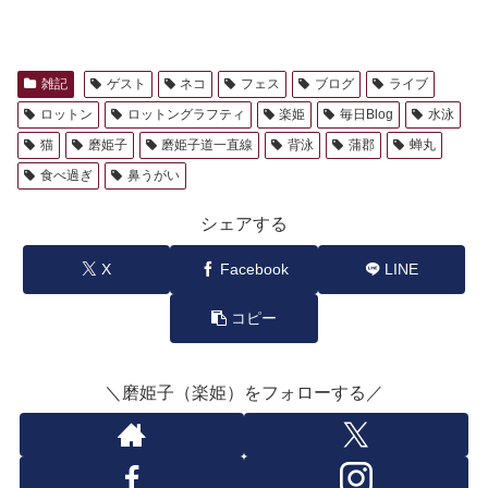
雑記
ゲスト
ネコ
フェス
ブログ
ライブ
ロットン
ロットングラフティ
楽姫
毎日Blog
水泳
猫
磨姫子
磨姫子道一直線
背泳
蒲郡
蝉丸
食べ過ぎ
鼻うがい
シェアする
X
Facebook
LINE
コピー
＼磨姫子（楽姫）をフォローする／