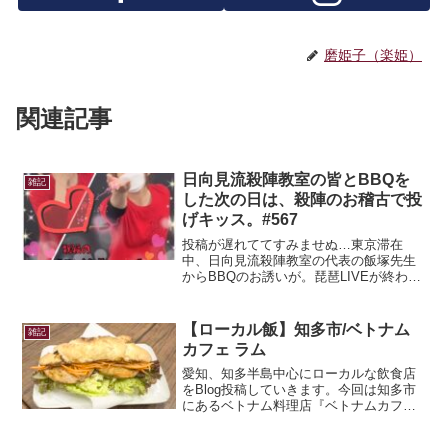
磨姫子（楽姫）
関連記事
日向見流殺陣教室の皆とBBQを
雑記
した次の日は、殺陣のお稽古で投
げキッス。#567
投稿が遅れててすみませぬ…東京滞在
中、日向見流殺陣教室の代表の飯塚先生
からBBQのお誘いが。琵琶LIVEが終わっ
た後はホテルに缶詰め状態だし、清掃が
終わるまでホテルのロビーで作曲しない
といけないし…ちょっとお邪魔すること
【ローカル飯】知多市/ベトナム
雑記
に。なんだかんだ誰か...
カフェ ラム
愛知、知多半島中心にローカルな飲食店
をBlog投稿していきます。今回は知多市
にあるベトナム料理店『ベトナムカフ
ェ ラム』さん。数年前にホーチミンに1
週間くらい一人旅した時からベトナム料