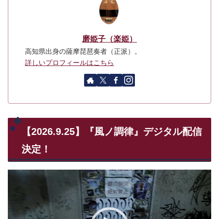
磨姫子（楽姫）
高知県出身の薩摩琵琶奏者（正派）。
詳しいプロフィールはこちら
【2026.9.25】『風ノ調律』デジタル配信
決定！
動
画
プ
レ