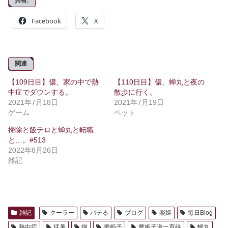
共有:
Facebook
X
関連
【109日目】儂、家の中で熱
【110日目】儂、蝉丸と夜の
中症でダウンする。
散歩に行く。
2021年7月18日
2021年7月19日
ゲーム
ペット
掃除と飯テロと蝉丸と転職
と…。#513
2022年8月26日
雑記
雑記
クーラー
バテる
ブログ
楽姫
毎日Blog
熱中症
猛暑
猫
磨姫子
磨姫子道一直線
蝉丸