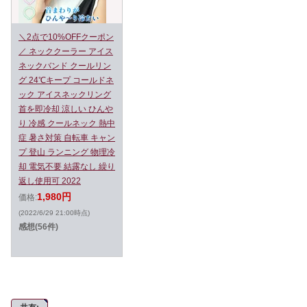
＼2点で10%OFFクーポン
／ ネッククーラー アイス
ネックバンド クールリン
グ 24℃キープ コールドネ
ック アイスネックリング
首を即冷却 涼しい ひんや
り 冷感 クールネック 熱中
症 暑さ対策 自転車 キャン
プ 登山 ランニング 物理冷
却 電気不要 結露なし 繰り
返し使用可 2022
1,980円
価格:
(2022/6/29 21:00時点)
感想(56件)