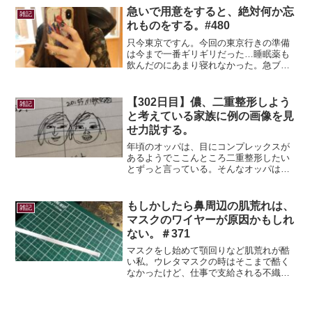
褒美、日常に疲弊した時に一人で行くよ
急いで用意をすると、絶対何か忘
雑記
うにしています♪この...
れものをする。#480
只今東京ですん。今回の東京行きの準備
は今まで一番ギリギリだった…睡眠薬も
飲んだのにあまり寝れなかった。急ブレ
ーキで何度か目が覚めてしまったから…
あんまり夜行バスで急ブレーキって体験
しないからはへ！？ってなったw無事送り
【302日目】儂、二重整形しよう
雑記
届けてくれてありがとう...
と考えている家族に例の画像を見
せ力説する。
年頃のオッパは、目にコンプレックスが
あるようでここんところ二重整形したい
とずっと言っている。そんなオッパは、
確かに一重だけど鼻から下は問題ないと
いうか凄く小顔。鼻も低くないしそのま
までもいいんだけどなぁ。弟が割とイケ
もしかしたら鼻周辺の肌荒れは、
雑記
メンでチヤホヤされている...
マスクのワイヤーが原因かもしれ
ない。＃371
マスクをし始めて顎回りなど肌荒れが酷
い私。ウレタマスクの時はそこまで酷く
なかったけど、仕事で支給される不織布
製のマスクをし始めてから特に鼻の付け
根あたりの肌荒れが酷い。というか、か
ぶれ？吹き出物とは違う荒れ方で、ゴル