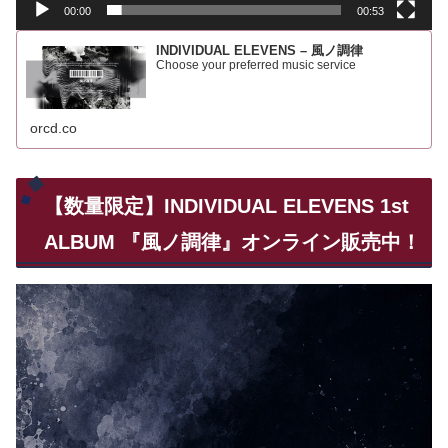
00:00
00:53
INDIVIDUAL ELEVENS – 風ノ調律
Choose your preferred music service
orcd.co
【数量限定】INDIVIDUAL ELEVENS 1st
ALBUM 『風ノ調律』オンライン販売中！
動
画
プ
レ
ー
ヤ