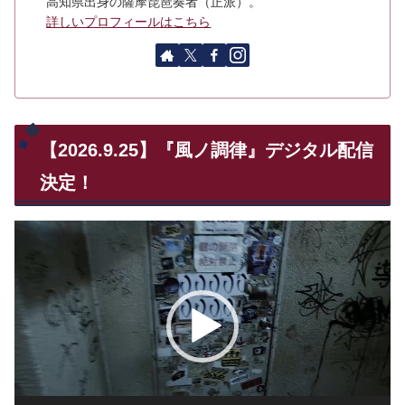
高知県出身の薩摩琵琶奏者（正派）。
詳しいプロフィールはこちら
【2026.9.25】『風ノ調律』デジタル配信
決定！
動
画
プ
レ
ー
ヤ
ー