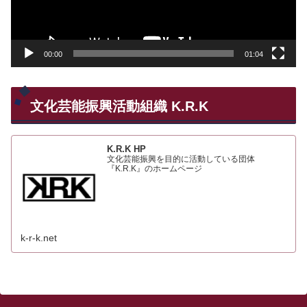
ヤ
ー
00:00
01:04
文化芸能振興活動組織 K.R.K
K.R.K HP
文化芸能振興を目的に活動している団体
『K.R.K』のホームページ
k-r-k.net