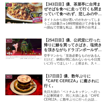
【343日目】儂、茶屋亭に台湾ま
雑記
ぜそばを食べに走って行くも閉ま
っていて食べれず、悲しみの中走
って帰宅し息切れしながらガパオ
タイトルから頭が悪いのがわかってしま
ライスを作る。
うこの語彙力ｗ14時間寝続けて夕食を食
べ損ねて空腹な私は、茶屋亭の台湾まぜ
そばが無性に食べたくなったのだ…！！
←寝起きで刺激物をぶち込むマゾ時間は
19:55！走ったら間に合うか！？今日は定
【254日目】儂、公武堂に行った
雑記
休日ではないし、...
帰りに鯵を買ってさばき、塩焼き
を頂きながらドラゴンボールザブ
レイカーズの実況動画をみる。
空手マンから「至急必要なものがあるん
だけど、納期が間に合わないから今日買
いに行ってほしい！」と頼まれ、久々に
大須にある公武堂に行くことに。き、急
すぎる！！いつもｗｗｗ急いで身支度を
し、バイクで出発。今日は0日なのか、警
【17日目】儂、数年ぶりに
雑記
察車両を沢山見かける。...
『CAFE CEREZA』に癒されに
行く。
先日大須の「ベトナムキッチン」へ行っ
た記事関連で、同じ大須にある「CAFE
CEREZA」に数年ぶりに行ったお話
を…。お店の雰囲気、オーナーさんとコ
ーヒーに魅了され、特別な日や自分のご