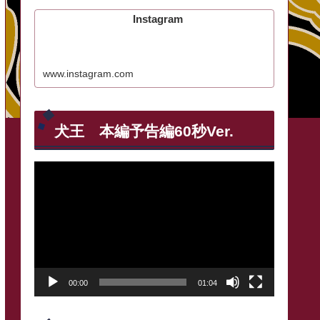
Instagram
www.instagram.com
犬王 本編予告編60秒Ver.
動
画
プ
レ
ー
00:00
01:04
ヤ
ー