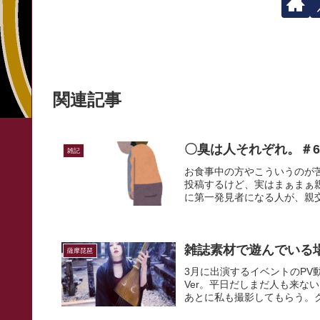
関連記事
〇臭は人それぞれ。＃6
雑記
お食事中の方やこういうのが
投稿するけど、実はまぁまぁ
に第一発見者になる人が、親交
雑誌素材で遊んでいる場
薩摩琵琶
3月に出演するイベントのP
Ver。平日だしまだ人も来な
あとに私も撮影してもらう。ク