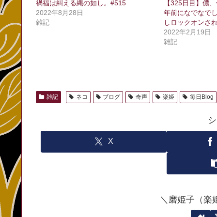
禍福は糾える縄の如し。#515
【325日目】儂
2022年8月28日
年前になでなで
雑記
しロックオンさ
2022年2月19日
雑記
雑記
ネコ
ブログ
奇声
楽姫
毎日Blog
シ
X
＼磨姫子（楽