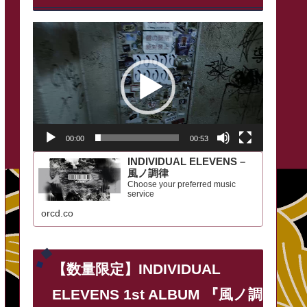
動
画
プ
レ
ー
00:00
00:53
ヤ
INDIVIDUAL ELEVENS –
ー
風ノ調律
Choose your preferred music
service
orcd.co
【数量限定】INDIVIDUAL
ELEVENS 1st ALBUM 『風ノ調