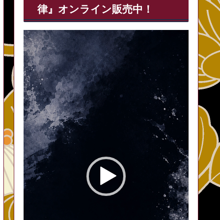
律』オンライン販売中！
動
画
プ
レ
ー
ヤ
ー