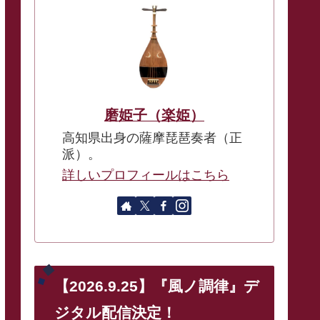
磨姫子（楽姫）
高知県出身の薩摩琵琶奏者（正
派）。
詳しいプロフィールはこちら
【2026.9.25】『風ノ調律』デ
ジタル配信決定！