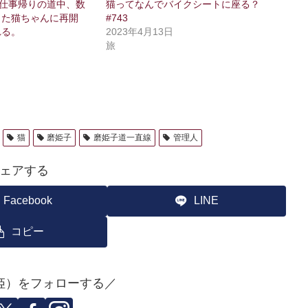
、仕事帰りの道中、数
猫ってなんでバイクシートに座る？
した猫ちゃんに再開
#743
れる。
2023年4月13日
旅
猫
磨姫子
磨姫子道一直線
管理人
ェアする
Facebook
LINE
コピー
姫）をフォローする／