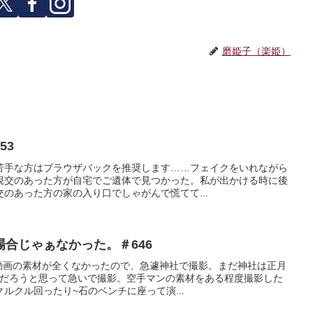
磨姫子（楽姫）
53
苦手な方はブラウザバックを推奨します……フェイクをいれながら
親交のあった方が自宅でご遺体で見つかった。私が出かける時に後
のあった方の家の入り口でしゃがんで慌てて...
合じゃぁなかった。＃646
V動画の素材が全くなかったので、急遽神社で撮影。まだ神社は正月
いだろうと思って急いで撮影。空手マンの素材をある程度撮影した
ルクル回ったり~石のベンチに座って演...