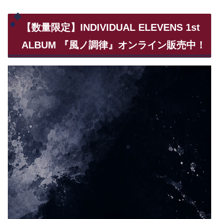
【数量限定】INDIVIDUAL ELEVENS 1st
ALBUM 『風ノ調律』オンライン販売中！
動
画
プ
レ
ー
ヤ
ー