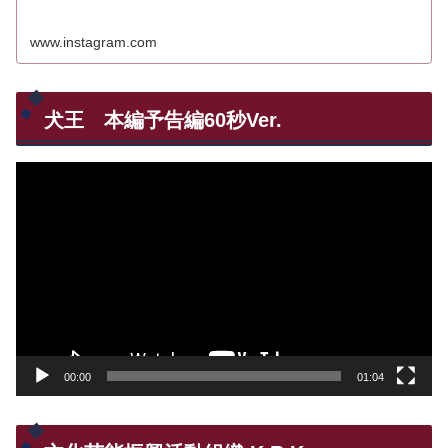
www.instagram.com
犬王 本編予告編60秒Ver.
動
画
プ
レ
ー
ヤ
ー
00:00
01:04