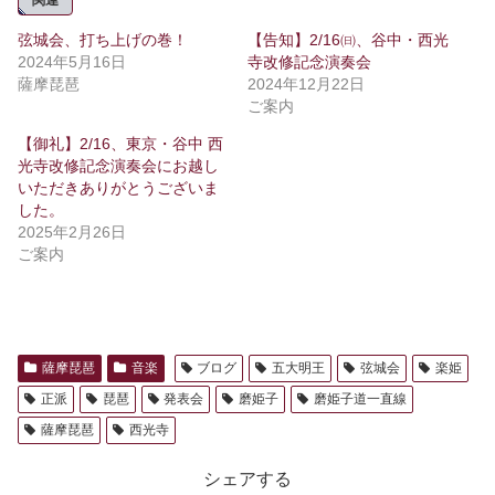
関連
弦城会、打ち上げの巻！
【告知】2/16㈰、谷中・西光
2024年5月16日
寺改修記念演奏会
薩摩琵琶
2024年12月22日
ご案内
【御礼】2/16、東京・谷中 西
光寺改修記念演奏会にお越し
いただきありがとうございま
した。
2025年2月26日
ご案内
薩摩琵琶
音楽
ブログ
五大明王
弦城会
楽姫
正派
琵琶
発表会
磨姫子
磨姫子道一直線
薩摩琵琶
西光寺
シェアする