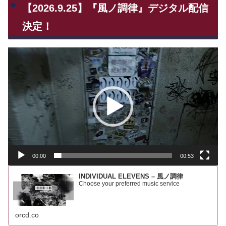
【2026.9.25】『風ノ調律』デジタル配信
決定！
動
画
プ
レ
ー
ヤ
ー
00:00
00:53
INDIVIDUAL ELEVENS – 風ノ調律
Choose your preferred music service
orcd.co