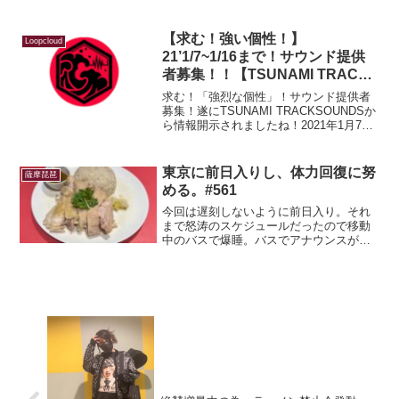
今用意している所…今回の音楽修行は
DTM以外にも琵琶の稽古もあるので、ス
ーツケース２個になってしまった…機材
【求む！強い個性！】
Loopcloud
と木材。現代的音楽用品...
21’1/7~1/16まで！サウンド提供
者募集！！【TSUNAMI TRACK
SOUNDS】
求む！「強烈な個性」！サウンド提供者
募集！遂にTSUNAMI TRACKSOUNDSか
ら情報開示されましたね！2021年1月7日
~1月16日までの期間、サウンド提供をし
て頂けるアーティストを募集するそうで
す！自分のサウンドが世界中のどこか
東京に前日入りし、体力回復に努
薩摩琵琶
で...
める。#561
今回は遅刻しないように前日入り。それ
まで怒涛のスケジュールだったので移動
中のバスで爆睡。バスでアナウンスが流
れ、目が覚める。SAに到着ではなく、富
士山が見えますよーと親切なアナウンス
だった。マウント富士だぁ~！…ZZZ次目
が覚めた時にはもう...