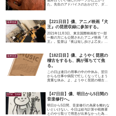
最終日でいい感じのループが仕上がっ
た。先生のアドバイスのおかげで、ダサ
さが消滅した。これ、一人で曲作成して
いたらダサ曲ばっかになりそう…不安し
かないけど、音源も頂いたりしたので、
イカす曲を作って先生に評...
【221日目】儂、アニメ映画『犬
薩摩琵琶
王』の琵琶収録に参加する。
2021年11月3日、東京国際映画祭で一部
一般の方にも公開されたアニメ映画『犬
王』。監督は『夜は短し歩けよ乙女』
『きみと、波にのれたら』などを手掛け
た湯浅政明。音楽担当は朝ドラ『あまち
ゃん』や『韋駄天』等を手掛けた大友良
【182日目】儂、ようやく琵琶の
薩摩琵琶
英。声優は友魚：森山...
稽古をするも、腕が落ちてて焦
る。
この日は連日の用事の中の中休み。翌日
からも仕事や病院で忙しくなってしまう
貴重な休み。よ、ようやく琵琶の稽古が
出来る…！！先生の動画を観ながら耳コ
ピで稽古。今回の曲は盲僧琵琶風に歌い
ながら弾くので崩れとか中間落としとか
【47日目】儂、明日から5日間の
DTM、DAW
はあんまりないのだ。ギタ...
音楽修行へ。
明日から5日間、音楽修行の為家を離れな
いといけない。今日は給与計算や税務署
とのやり取りで用意が出来なかった為、