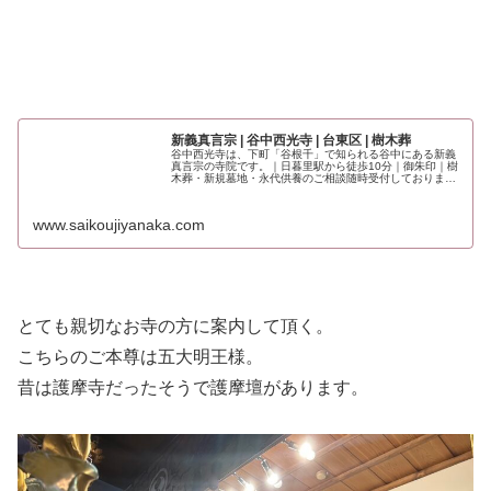
新義真言宗 | 谷中西光寺 | 台東区 | 樹木葬
谷中西光寺は、下町「谷根千」で知られる谷中にある新義
真言宗の寺院です。｜日暮里駅から徒歩10分｜御朱印｜樹
木葬・新規墓地・永代供養のご相談随時受付しておりま
す。
www.saikoujiyanaka.com
とても親切なお寺の方に案内して頂く。
こちらのご本尊は五大明王様。
昔は護摩寺だったそうで護摩壇があります。