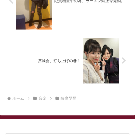
絶賛増量中の為、ラーメン禁止令発動。
弦城会、打ち上げの巻！
ホーム
音楽
薩摩琵琶