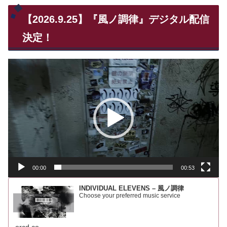
【2026.9.25】『風ノ調律』デジタル配信
決定！
動
画
プ
レ
ー
ヤ
ー
00:00
00:53
INDIVIDUAL ELEVENS – 風ノ調律
Choose your preferred music service