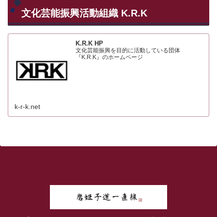
文化芸能振興活動組織 K.R.K
K.R.K HP
文化芸能振興を目的に活動している団体
『K.R.K』のホームページ
k-r-k.net