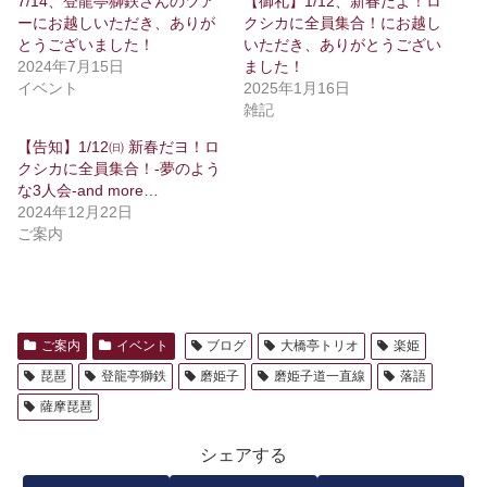
7/14、登龍亭獅鉄さんのツア
【御礼】1/12、新春だよ！ロ
ーにお越しいただき、ありが
クシカに全員集合！にお越し
とうございました！
いただき、ありがとうござい
2024年7月15日
ました！
イベント
2025年1月16日
雑記
【告知】1/12㈰ 新春だヨ！ロ
クシカに全員集合！-夢のよう
な3人会-and more…
2024年12月22日
ご案内
ご案内
イベント
ブログ
大橋亭トリオ
楽姫
琵琶
登龍亭獅鉄
磨姫子
磨姫子道一直線
落語
薩摩琵琶
シェアする