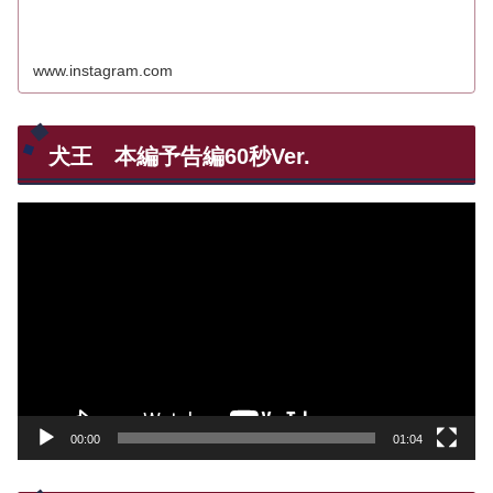
www.instagram.com
犬王 本編予告編60秒Ver.
動
画
プ
レ
ー
ヤ
ー
00:00
01:04