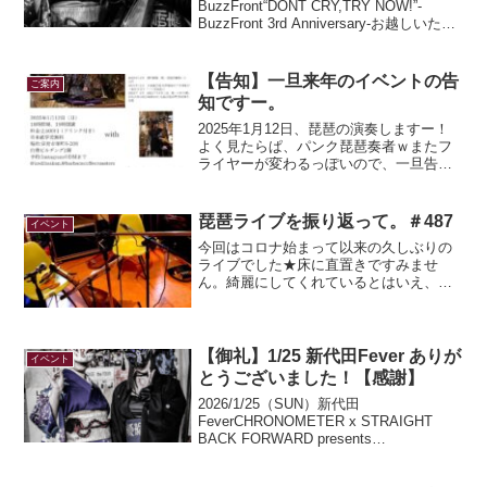
BuzzFront“DONT CRY,TRY NOW!”-
BuzzFront 3rd Anniversary-お越しいただ
いたお客様、JAWEYE、Fr0ntier、
GREEN BARREL、関係者各位、あ...
【告知】一旦来年のイベントの告
ご案内
知ですー。
2025年1月12日、琵琶の演奏しますー！
よく見たらぱ、パンク琵琶奏者ｗまたフ
ライヤーが変わるっぽいので、一旦告知
☆お時間ある方は是非とも。改めて再度
告知します！取り急ぎご報告まで！磨姫
子（楽姫）rakuten_affiliateId="0...
琵琶ライブを振り返って。＃487
イベント
今回はコロナ始まって以来の久しぶりの
ライブでした★床に直置きですみませ
ん。綺麗にしてくれているとはいえ、今
後気をつけます(;'∀')念願の後藤先生との
演奏するライブで、緊張というよりワク
ワクが勝ってましたー！とはいいつつ、
出番の前は緊張しす...
【御礼】1/25 新代田Fever ありが
イベント
とうございました！【感謝】
2026/1/25（SUN）新代田
FeverCHRONOMETER x STRAIGHT
BACK FORWARD presents
"EvolAwakening" tour final&"Souvenirs"
release party...