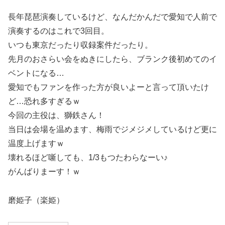
長年琵琶演奏しているけど、なんだかんだで愛知で人前で
演奏するのはこれで3回目。
いつも東京だったり収録案件だったり。
先月のおさらい会をぬきにしたら、ブランク後初めてのイ
ベントになる…
愛知でもファンを作った方が良いよーと言って頂いたけ
ど…恐れ多すぎるｗ
今回の主役は、獅鉄さん！
当日は会場を温めます、梅雨でジメジメしているけど更に
温度上げますｗ
壊れるほど噺しても、1/3もつたわらなーい♪
がんばりまーす！ｗ
磨姫子（楽姫）