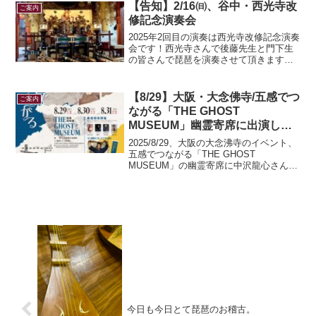
【告知】2/16㈰、谷中・西光寺改
ご案内
修記念演奏会
2025年2回目の演奏は西光寺改修記念演奏
会です！西光寺さんで後藤先生と門下生
の皆さんで琵琶を演奏させて頂きます。
私は不動明王尊に因み、曲中に不動明王
が登場する「船弁慶」を演奏いたしま
す。●日時：2025年2月16日(日)
【8/29】大阪・大念佛寺/五感でつ
ご案内
開場：13...
ながる「THE GHOST
MUSEUM」幽霊寄席に出演しま
す。
2025/8/29、大阪の大念沸寺のイベント、
五感でつながる「THE GHOST
MUSEUM」の幽霊寄席に中沢龍心さんの
サポートで16:00～四回出演します。急遽
サポートがきまったので、パンフレット
に私の情報の掲載はありませんが、
8/29...
今日も今日とて琵琶のお稽古。