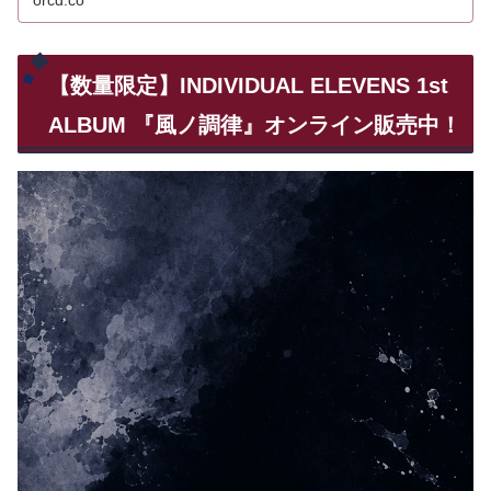
orcd.co
【数量限定】INDIVIDUAL ELEVENS 1st
ALBUM 『風ノ調律』オンライン販売中！
動
画
プ
レ
ー
ヤ
ー