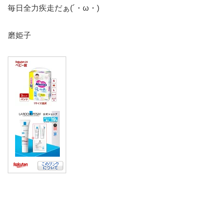
毎日全力疾走だぁ(´・ω・)
磨姫子