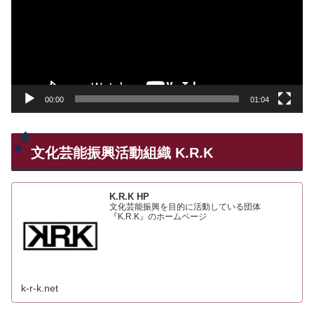
レ
ー
ヤ
ー
00:00
01:04
文化芸能振興活動組織 K.R.K
K.R.K HP
文化芸能振興を目的に活動している団体
『K.R.K』のホームページ
k-r-k.net