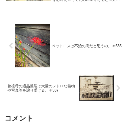
ちょっと写真、わかりずらいけどｗでも
なんで人間って、虹を見ると嬉しくなる
んだろう？虹を見て嬉しいと思う人は
60％くらいいるらしい。...
ペットロスは不治の病だと思うの。＃535
曾祖母の遺品整理で大量のレトロな着物
や写真等を譲り受ける。＃537
コメント