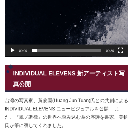
00:00
00:30
INDIVIDUAL ELEVENS 新アーティスト写
真公開
台湾の写真家、黃俊團(Huang Jun Tuan)氏との共創による
INDIVIDUAL ELEVENS ニュービジュアルを公開！ ま
た、『風ノ調律』の世界へ踏み込む為の序詩を書家、美帆
氏が筆に宿してくれました。