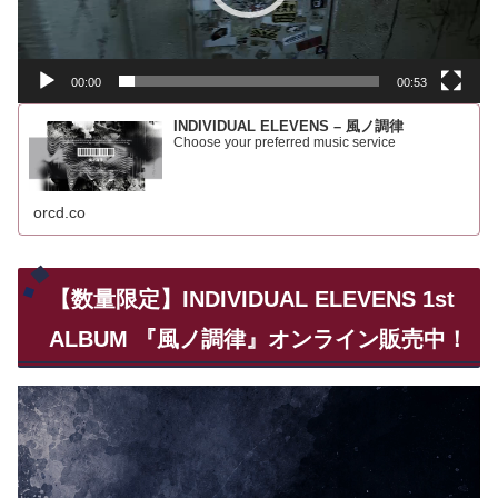
ヤ
ー
00:00
00:53
INDIVIDUAL ELEVENS – 風ノ調律
Choose your preferred music service
orcd.co
【数量限定】INDIVIDUAL ELEVENS 1st
ALBUM 『風ノ調律』オンライン販売中！
動
画
プ
レ