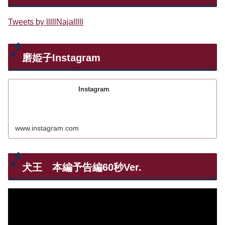
Tweets by lllllNajalllll
磨姫子Instagram
Instagram
www.instagram.com
犬王 本編予告編60秒Ver.
動
画
プ