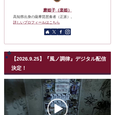
磨姫子（楽姫）
高知県出身の薩摩琵琶奏者（正派）。
詳しいプロフィールはこちら
【2026.9.25】『風ノ調律』デジタル配信
決定！
動
画
プ
レ
ー