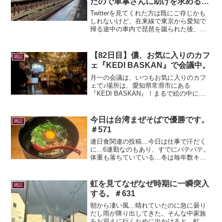
たので車掌さんに助けを求める。
#452
Twitterを見てくれた方は既にご存じかも
しれないけど、在来線で東京から愛知で
帰る途中の車内で琵琶を蹴られた後、ホ
ームでもつけまわされて車掌さんに助け
てもらった…あまりネガティブな事はツ
イートしたくないけど、思わずツイート
【82日目】儂、お気に入りのカフ
雑記
してしまってすみ...
ェ『KEDI BASKAN』で会議中。
月一の会議は、いつもお気に入りのカフ
ェで♪場所は、愛知県常滑市にある
『KEDI BASKAN』！まるで絵の中にい
るみたい(*´ω｀)『KEDI BASKAN』は別
記事で紹介しているので、よかったら読
んでみてね★ここで突然ですが皆さん、
今日は台湾まぜそばで優勝です。
雑記
今日の...
＃571
連日食関連の投稿…今日は仕事で汗だく
に…6連勤なのもあり、すでにバテバテ。
体重も落ちていている…冬は毎年数キロ
増量するんだけど痩せていくのは初かも
しれん。今晩の晩御飯をつくろうと思っ
たけど、家族は皆知人の家にご馳走にな
虹を見てなぜなぜ時期に一瞬突入
雑記
るそうだ。そういや久々...
する。＃631
朝から凄い風…晴れていたのに急に曇り
だし雨が降り出してきた。そんな中家族
をお迎えに行くために出かけると…虹だ!