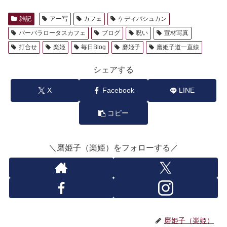
雑記
アー写
カフェ
ケディバシュカン
バーバラロータスカフェ
ブログ
呪い
宣材写真
打合せ
楽姫
毎日Blog
磨姫子
磨姫子道一直線
シェアする
X
Facebook
LINE
コピー
＼磨姫子（楽姫）をフォローする／
磨姫子（楽姫）