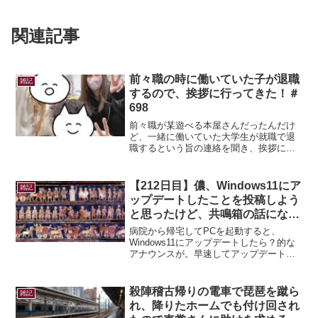
関連記事
前々職の時に働いていた子が退職
雑記
するので、挨拶に行ってきた！＃
698
前々職が某遊べる本屋さんだったんだけ
ど、一緒に働いていた大学生が就職で退
職するという旨の連絡を聞き、挨拶に行
ってきた！本当にあり得ない事ばかりが
起こる職場で、呪われていると噂にな
り、管理職がお祓いグッズやお札を経費
【212日目】儂、Windows11にア
雑記
で買ってきたくらい大変だっ...
ップデートしたことを投稿しよう
と思ったけど、共鳴箱の話にな
る。
病院から帰宅してPCを起動すると、
Windows11にアップデートしたら？的な
アナウンスが。早速してアップデートし
てみた！(・ω・)何が変わったといった
ら、下のアイコンが丸まるしくなったく
らい？ｗあとタスクバーが中央表示にな
殺陣稽古帰りの電車で琵琶を蹴ら
雑記
ったって、視覚的...
れ、降りたホームでも付け回され