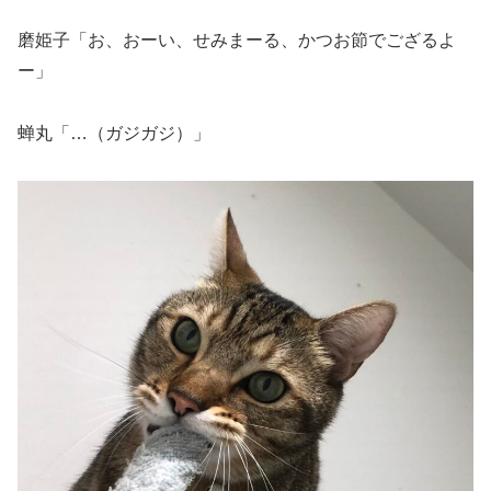
磨姫子「お、おーい、せみまーる、かつお節でござるよ
ー」
蝉丸「…（ガジガジ）」