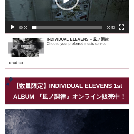
ー
ヤ
ー
00:00
00:53
INDIVIDUAL ELEVENS – 風ノ調律
Choose your preferred music service
orcd.co
【数量限定】INDIVIDUAL ELEVENS 1st
ALBUM 『風ノ調律』オンライン販売中！
動
画
プ