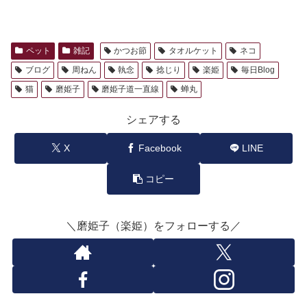
ペット
雑記
かつお節
タオルケット
ネコ
ブログ
周ねん
執念
捻じり
楽姫
毎日Blog
猫
磨姫子
磨姫子道一直線
蝉丸
シェアする
X
Facebook
LINE
コピー
＼磨姫子（楽姫）をフォローする／