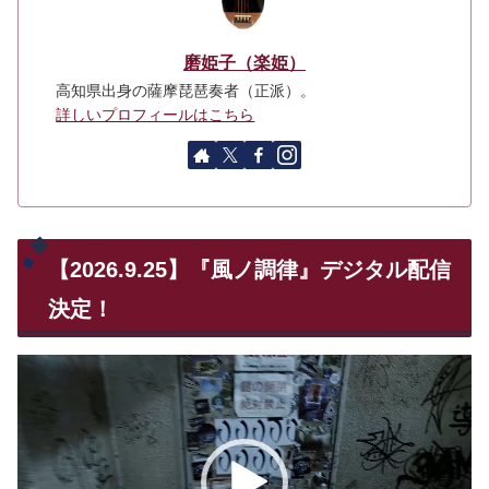
磨姫子（楽姫）
高知県出身の薩摩琵琶奏者（正派）。
詳しいプロフィールはこちら
【2026.9.25】『風ノ調律』デジタル配信
決定！
動
画
プ
レ