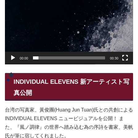
00:00
00:30
INDIVIDUAL ELEVENS 新アーティスト写
真公開
台湾の写真家、黃俊團(Huang Jun Tuan)氏との共創による
INDIVIDUAL ELEVENS ニュービジュアルを公開！ ま
た、『風ノ調律』の世界へ踏み込む為の序詩を書家、美帆
氏が筆に宿してくれました。