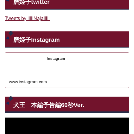
磨姫子twitter
Tweets by lllllNajalllll
磨姫子Instagram
Instagram
www.instagram.com
犬王 本編予告編60秒Ver.
動
画