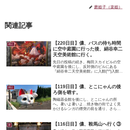
磨姫子（楽姫）
関連記事
【220日目】儂、バスの待ち時間
雑記
に空中庭園に行った後、絹谷幸二
天空美術館に行く。
先日の投稿の続き。梅田スカイビルの空
中庭園を後にし、反対側のビルにある
『絹谷幸二天空美術館』に入館(^^)入館し
て初めにお迎えしてくれた絵。3D眼鏡を
受け取り、鑑賞。本当に絵の中にいるみ
たいでガッツリ入りきってしまった。そ
【119日目】儂、とこにゃんの後
雑記
の後2か所にある展...
ろ側を晒す。
陶磁器会館を後にし、とこにゃんの所
へ。暑いよ暑いよ…焼き物の街でよく見
かけるレンガの煙突の前を通り、さらに
奥の路地を進んでとこにゃんのもとへ！
常滑のマスコット的キャラクターとこに
ゃんの前に到着(=^・^=)とこにゃんのベ
【116日目】儂、鞍馬山へ行く③
旅
ストショットを撮るに...