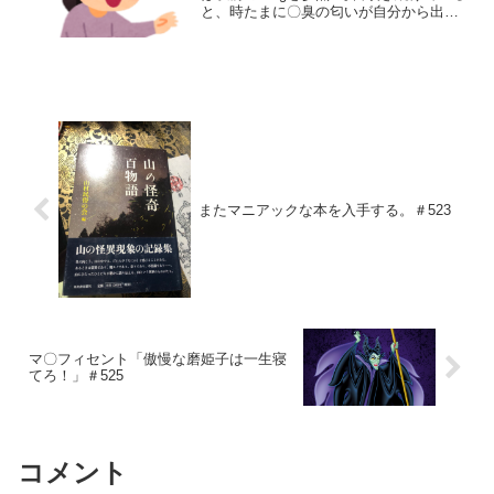
と、時たまに〇臭の匂いが自分から出て
いる匂いなのではないかという錯覚に陥
るw匂いの元が同じ人間だからか、それと
も脳みそまでバグっているのかわからな
いけどwでも、...
またマニアックな本を入手する。＃523
マ〇フィセント「傲慢な磨姫子は一生寝
てろ！」＃525
コメント