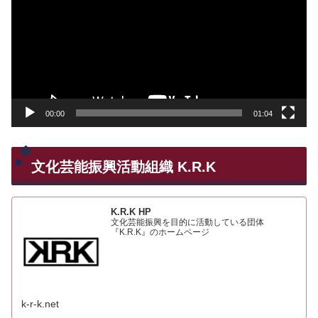
プ
レ
ー
ヤ
ー
00:00
01:04
文化芸能振興活動組織 K.R.K
K.R.K HP
文化芸能振興を目的に活動している団体
『K.R.K』のホームページ
k-r-k.net