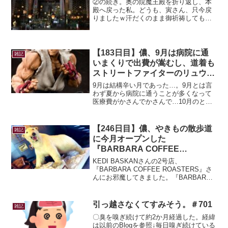
②の続き。奥の院魔王殿を折り返し、本
殿へ戻った私。どうも、寅さん、只今戻
りましたｗ汗だくのまま御祈祷してもら
うのはちょっとと思い、服を着替えて御
祈祷受付へ。本殿の中に入ると予想以上
に人でびっくり。御祈祷受付は並んでい
ないけど、ご朱印とお土産...
【183日目】儂、9月は病院に通
雑記
いまくりで出費が嵩むし、道着も
ストリートファイターのリュウみ
たいになってしまうしで辛い月だ
9月は結構辛い月であった…。9月とは言
った。【毎日Blog反省会】
わず夏から病院に通うことが多くなって
医療費がかさんでかさんで…10月のとあ
る週は週5で遠くの病院に通うことになっ
ている(T_T)いつの日かの記事でも書いた
けど、今年は厄年なのもあるのか健康を
【246日目】儂、やきもの散歩道
雑記
害している…...
に今月オープンした
『BARBARA COFFEE
ROASTERS』さんにお邪魔して
KEDI BASKANさんの2号店、
きた。
『BARBARA COFFEE ROASTERS』さ
んにお邪魔してきました。『BARBARA
COFFEE ROASTERS』さんは、常滑市
にあるやきもの散歩道の登窯の向かいに
あります！素敵な白熊のステン...
引っ越さなくてすみそう。＃701
雑記
〇臭を嗅ぎ続けて約2か月経過した。経緯
は以前のBlogを参照↓毎日嗅ぎ続けている