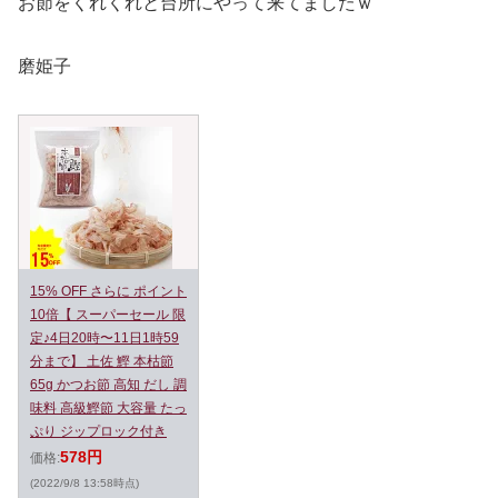
お節をくれくれと台所にやって来てましたｗ
磨姫子
15% OFF さらに ポイント
10倍【 スーパーセール 限
定♪4日20時〜11日1時59
分まで】 土佐 鰹 本枯節
65g かつお節 高知 だし 調
味料 高級鰹節 大容量 たっ
ぷり ジップロック付き
578円
価格:
(2022/9/8 13:58時点)