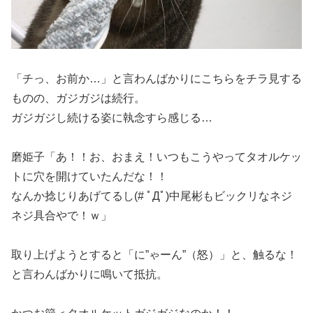
「チっ、お前か…」と言わんばかりにこちらをチラ見する
ものの、ガジガジは続行。
ガジガジし続ける姿に執念すら感じる…
磨姫子「あ！！お、おまえ！いつもこうやってタオルケッ
トに穴を開けていたんだな！！
なんか捻じりあげてるし(# ﾟДﾟ)中尾彬もビックリなネジ
ネジ具合やで！ｗ」
取り上げようとすると「に”ゃーん”（怒）」と、触るな！
と言わんばかりに鳴いて抵抗。