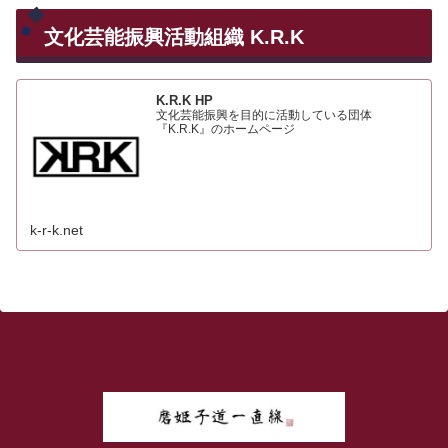
文化芸能振興活動組織 K.R.K
K.R.K HP
文化芸能振興を目的に活動している団体
『K.R.K』のホームページ
k-r-k.net