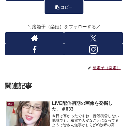
コピー
＼磨姫子（楽姫）をフォローする／
磨姫子（楽姫）
関連記事
LIVE配信初期の画像を発掘し
雑記
た。＃633
今日は寒かったですね…普段積雪しない
地域でも、積雪で大変なことになってる
ようで皆さん無事かしら(;'∀')故郷の高知