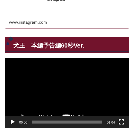
www.instagram.com
犬王 本編予告編60秒Ver.
動
画
プ
レ
ー
ヤ
ー
00:00
01:04