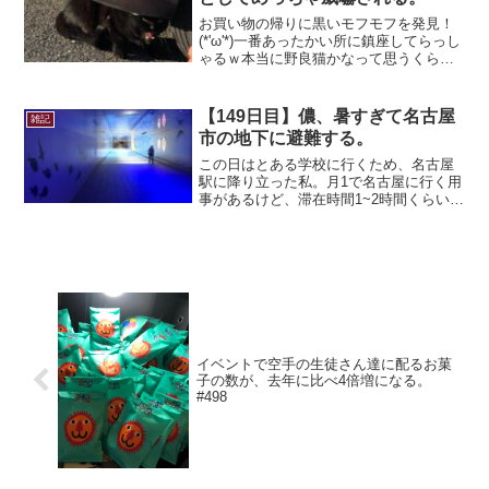
お買い物の帰りに黒いモフモフを発見！
(*'ω'*)一番あったかい所に鎮座してらっし
ゃるｗ本当に野良猫かなって思うくら
い、毛艶良し。イイ感じに肥えているの
で、あれかが餌を上げているのかも(●´ω
｀●)接近！あわよくばモフモフしたい…
【149日目】儂、暑すぎて名古屋
雑記
眼光は鋭い...
市の地下に避難する。
この日はとある学校に行くため、名古屋
駅に降り立った私。月1で名古屋に行く用
事があるけど、滞在時間1~2時間くらいで
何も買わず直帰するｗでも、今回は少し
時間ができたのでゆっくり名古屋駅周辺
を見てみよう！…暑い。めっちゃ暑い！
地上はめっちゃ暑い...
イベントで空手の生徒さん達に配るお菓
子の数が、去年に比べ4倍増になる。
#498