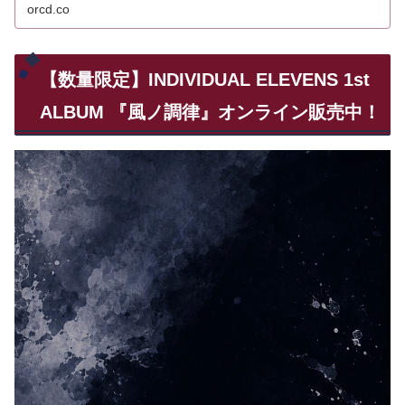
orcd.co
【数量限定】INDIVIDUAL ELEVENS 1st
ALBUM 『風ノ調律』オンライン販売中！
動
画
プ
レ
ー
ヤ
ー