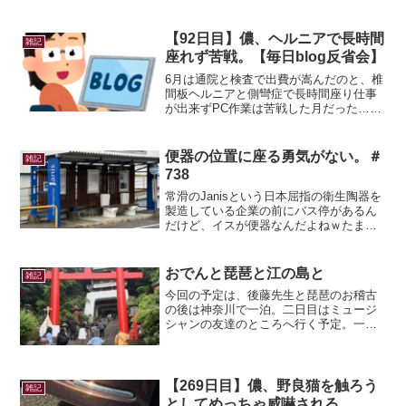
県でも積雪14CMだったから、相当寒いと
いう事がわかる。仕事中にファイルの整
理整頓をしていたら、過去一瞬ライブ配
【92日目】儂、ヘルニアで長時間
雑記
信ならぬもの...
座れず苦戦。【毎日blog反省会】
6月は通院と検査で出費が嵩んだのと、椎
間板ヘルニアと側彎症で長時間座り仕事
が出来ずPC作業は苦戦した月だった…少
しでも座り作業を短くするため、タイピ
ング速度MAXｗｗ前よりも早く入力でき
るようになったもしれんｗ腰が限界にな
便器の位置に座る勇気がない。＃
雑記
ったら床で転がって...
738
常滑のJanisという日本屈指の衛生陶器を
製造している企業の前にバス停があるん
だけど、イスが便器なんだよねｗたまに
この前を通ることがあるんだけど、この
ユーモアあふれる便器のイスに座って待
っている人はあまり見かけたことはな
おでんと琵琶と江の島と
雑記
い…ｗ恥ずかしがり屋...
今回の予定は、後藤先生と琵琶のお稽古
の後は神奈川で一泊。二日目はミュージ
シャンの友達のところへ行く予定。一日
目の行きは静岡SAの天神屋さんで朝おで
ん。一応量は少なめに…子どもが好きそ
うな可愛いラインナップで、優しい味。
一応、演奏前なので控え...
【269日目】儂、野良猫を触ろう
雑記
としてめっちゃ威嚇される。