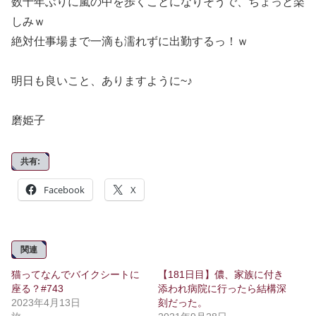
数十年ぶりに嵐の中を歩くことになりそうで、ちょっと楽
しみｗ
絶対仕事場まで一滴も濡れずに出勤するっ！ｗ
明日も良いこと、ありますように~♪
磨姫子
共有:
Facebook
X
関連
猫ってなんでバイクシートに
【181日目】儂、家族に付き
座る？#743
添われ病院に行ったら結構深
2023年4月13日
刻だった。