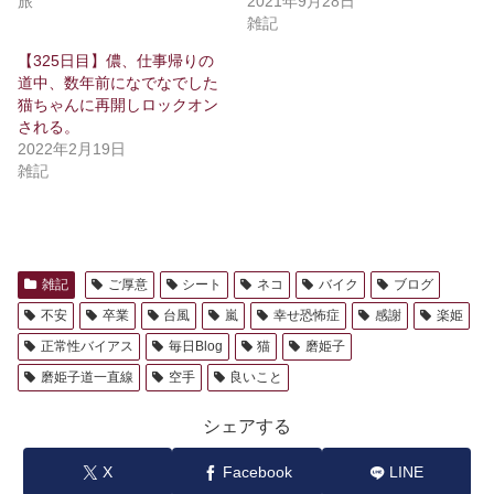
旅
2021年9月28日
雑記
【325日目】儂、仕事帰りの
道中、数年前になでなでした
猫ちゃんに再開しロックオン
される。
2022年2月19日
雑記
雑記
ご厚意
シート
ネコ
バイク
ブログ
不安
卒業
台風
嵐
幸せ恐怖症
感謝
楽姫
正常性バイアス
毎日Blog
猫
磨姫子
磨姫子道一直線
空手
良いこと
シェアする
X
Facebook
LINE