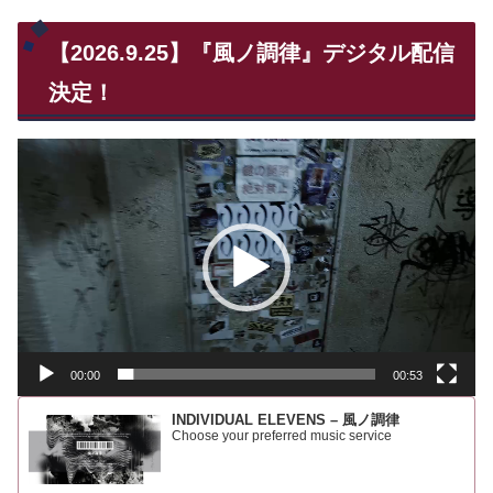
【2026.9.25】『風ノ調律』デジタル配信
決定！
動
画
プ
レ
ー
ヤ
ー
00:00
00:53
INDIVIDUAL ELEVENS – 風ノ調律
Choose your preferred music service