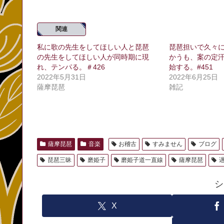
関連
私に歌の先生をしてほしい人と琵琶
琵琶担いで久々
の先生をしてほしい人が同時期に現
かうも、案の定
れ、テンパる。＃426
始する。#451
2022年5月31日
2022年6月25日
薩摩琵琶
雑記
薩摩琵琶
音楽
お稽古
すみません
ブログ
琵琶三昧
磨姫子
磨姫子道一直線
薩摩琵琶
シ
X