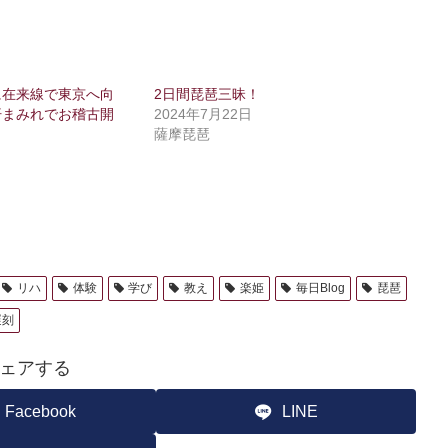
に在来線で東京へ向
2日間琵琶三昧！
汗まみれでお稽古開
2024年7月22日
薩摩琵琶
リハ
体験
学び
教え
楽姫
毎日Blog
琵琶
遅刻
ェアする
Facebook
LINE