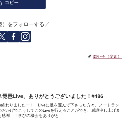
コピー
姫）をフォローする／
磨姫子（楽姫）
ス琵琶Live、ありがとうございました！#486
ve終わりましたー！！Liveに足を運んで下さった方々、ノートラン
おかげでこうしてこのLiveを行えることができ、感謝申し上げま
感謝…！学びの機会をありがと...