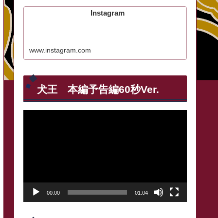
Instagram
www.instagram.com
犬王 本編予告編60秒Ver.
動
画
プ
レ
ー
00:00
01:04
ヤ
ー