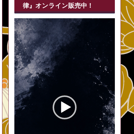
律』オンライン販売中！
動
画
プ
レ
ー
ヤ
ー