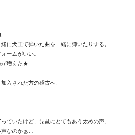
加。
一緒に犬王で弾いた曲を一緒に弾いたりする。
フォームがいい。
志が増えた★
近加入された方の稽古へ。
。
言っていたけど、琵琶にとてもあう太めの声。
い声なのかぁ…