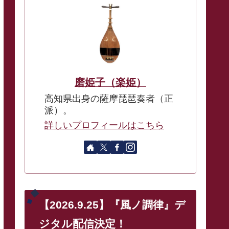
磨姫子（楽姫）
高知県出身の薩摩琵琶奏者（正
派）。
詳しいプロフィールはこちら
【2026.9.25】『風ノ調律』デ
ジタル配信決定！