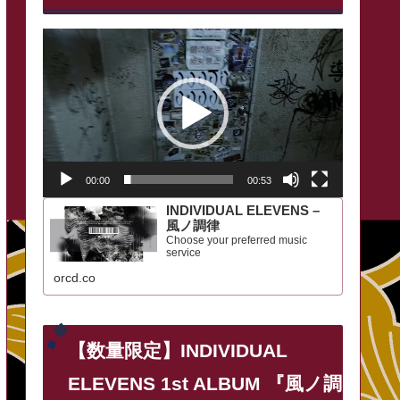
動
画
プ
レ
ー
00:00
00:53
ヤ
INDIVIDUAL ELEVENS –
ー
風ノ調律
Choose your preferred music
service
orcd.co
【数量限定】INDIVIDUAL
ELEVENS 1st ALBUM 『風ノ調