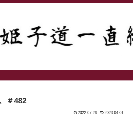
＃482
2022.07.26
2023.04.01