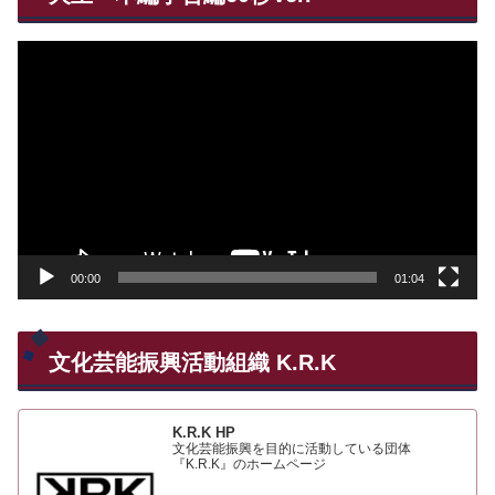
動
画
プ
レ
ー
ヤ
ー
00:00
01:04
文化芸能振興活動組織 K.R.K
K.R.K HP
文化芸能振興を目的に活動している団体
『K.R.K』のホームページ