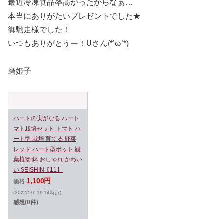
最近冷凍食品率高かったからなぁ…
本当にありがたいプレゼントでした★
御馳走様でした！
いつもありがとうー！Uさん(*’ω’*)
磨姫子
ハートの実がなる ハート
マト栽培セット トマト ハ
ート型 栽培 育てる 野菜
レッド ハート型ポット 観
葉植物 鉢 おしゃれ かわい
い SEISHIN【11】
1,100円
価格:
(2022/5/1 19:14時点)
感想(0件)