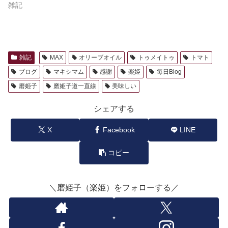
雑記
雑記
MAX
オリーブオイル
トゥメイトゥ
トマト
ブログ
マキシマム
感謝
楽姫
毎日Blog
磨姫子
磨姫子道一直線
美味しい
シェアする
X
Facebook
LINE
コピー
＼磨姫子（楽姫）をフォローする／