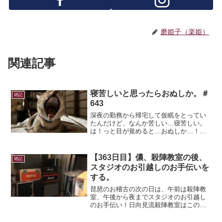
磨姫子（楽姫）
関連記事
寝苦しいと思ったらおぬしか。＃
雑記
643
深夜の勤務から帰宅して仮眠をとってい
たんだけど、なんか苦しい…寝苦しい。
は！っと目が覚めると…おぬしか…！ち
ょっと怒り気味なのはなんでやねんｗ盛
大にあくびしているし、いろいろ丸見え
なんですけどｗ最近蝉丸も私も太り気味
【363日目】儂、殺陣教室の後、
雑記
なので、落ち着いたらダイ...
スタジオのお引越しのお手伝いを
する。
琵琶のお稽古の次の日は、午前は殺陣教
室、午後から夜までスタジオのお引越し
のお手伝い！日向見流殺陣教室はこの日
は上級者コース。私は見学組でレギュラ
ー生の動きを学ぶ(=ﾟωﾟ)ﾉ飯塚先生の的確