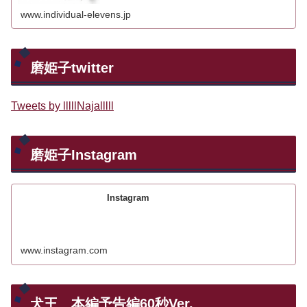
www.individual-elevens.jp
磨姫子twitter
Tweets by lllllNajalllll
磨姫子Instagram
Instagram
www.instagram.com
犬王 本編予告編60秒Ver.