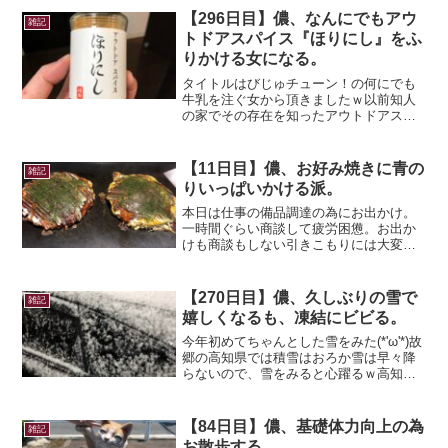
なアドバイスで、どんどん良くなってい
【296日目】儂、なんにでもアウ
雑記
く。初動の遅れや...
トドアスパイス『ほりにし』をふ
りかける女になる。
タイトルはびじゅチューン！の何にでも
牛乳を注ぐ女から頂きましたｗ以前知人
の家でその存在を知ったアウトドアスパ
イス『ほりにし』。私好みの味で、どう
してもGETしたかったけどなかなか売っ
ているお店に行くことが出来ず。バイク
【11日目】儂、お好み焼きに青の
雑記
でカラビナが必要になり...
りいっぱいかける派。
本日は仕事の備品調達の為にお出かけ。
一時間ぐらい商談して疲労困憊。お出か
けも商談もしない引きこもりには大変で
した…美味しいお好み焼きを食してエネ
ルギーチャージ！🔥私は青のりいっぱい
かける派！後の事は気にしない！！ｗ明
【270日目】儂、久しぶりの雪で
雑記
日は明日で朝から道場の修...
嬉しくなるも、凍結にビビる。
今年初めてちゃんとした雪をみた(*'ω'*)故
郷の高知県では積雪はおろか雪は早々降
らないので、雪をみると心躍るｗ高知県
でバイトをしていたときに、数年に1度の
大雪が降った時があって。といっても2ｃ
ｍ積もったくらいなんだけど、積もるこ
【84日目】儂、基礎体力向上の為
雑記
とは滅多に...
お散歩する。