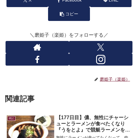
X
Facebook
LINE
コピー
＼磨姫子（楽姫）をフォローする／
磨姫子（楽姫）
関連記事
【177日目】儂、無性にチャーシ
雑記
ューとラーメンが食べたくなり
『うをとよ』で競艇ラーメンを食
べる。
無性にラーメンが食べてたくなって…肉