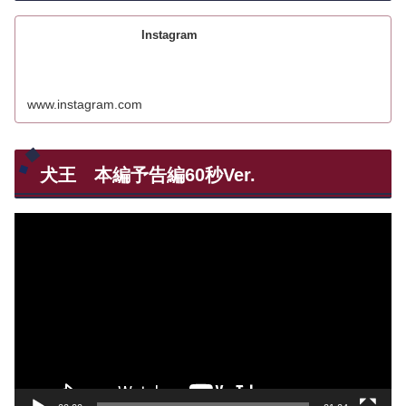
Instagram
www.instagram.com
犬王 本編予告編60秒Ver.
動
画
プ
レ
ー
ヤ
ー