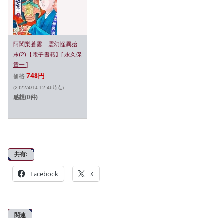
阿闍梨蒼雲 霊幻怪異始
末(2)【電子書籍】[ 永久保
貴一 ]
748円
価格:
(2022/4/14 12:46時点)
感想(0件)
共有:
Facebook
X
関連