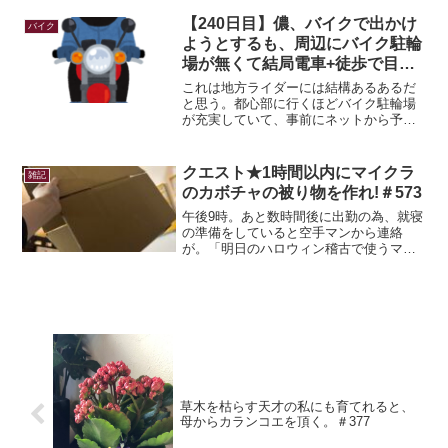
ーで黙々食べるだけの大衆食堂派だった
けど、みんなで食べるオシャレなランチ
【240日目】儂、バイクで出かけ
バイク
もいいもんだと思えてき...
ようとするも、周辺にバイク駐輪
場が無くて結局電車+徒歩で目的
地に行く。
これは地方ライダーには結構あるあるだ
と思う。都心部に行くほどバイク駐輪場
が充実していて、事前にネットから予約
したりできるのだけれど愛知の名古屋市
中心部を外れると一気に無くなる…自転
車置き場はあってもバイク置き場は無い
クエスト★1時間以内にマイクラ
雑記
パターンは多い。大きな店...
のカボチャの被り物を作れ!＃573
午後9時。あと数時間後に出勤の為、就寝
の準備をしていると空手マンから連絡
が。「明日のハロウィン稽古で使うマイ
クラのかぼちゃの被り物を作ってほし
い」おいおい、あたしゃー2時起床の3時
出勤だぞ？ｗなんでこんなギリギリに言
ってくるんだいｗと思いつ...
草木を枯らす天才の私にも育てれると、
母からカランコエを頂く。＃377