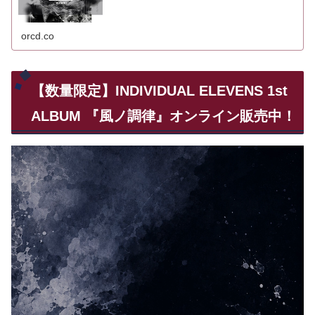
orcd.co
【数量限定】INDIVIDUAL ELEVENS 1st
ALBUM 『風ノ調律』オンライン販売中！
動
画
プ
レ
ー
ヤ
ー