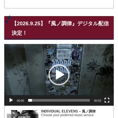
【2026.9.25】『風ノ調律』デジタル配信
決定！
動
画
プ
レ
ー
ヤ
ー
00:00
00:53
INDIVIDUAL ELEVENS – 風ノ調律
Choose your preferred music service