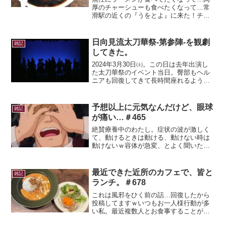
厚のチャーシューも食べたくなって…常
滑駅の近くの『うをとよ』に来た！チャ
ーハン+ラーメンも捨てがたかったけど、
競艇ラーメンを注文。スープにお米が合
うんだー(*'ω'*)ラーメンを食べながらおに
日向見流太刀華祭-第参陣-を観劇
雑記
ぎりのお米も...
してきた。
2024年3月30日㈯。この日は去年出演し
た太刀華祭のイベント当日。臀部もヘル
ニアも回復してきて長時間座れるように
なり、配信ではなくリアルで観劇する
為、武蔵野芸能劇場に馳せ参じたのだ
(｀･ω･´)太刀華祭第参陣の追想をここで
予想以上に元気なんだけど、眼球
雑記
綴っていきます。...
が痛い…＃465
絶賛療養中のわたし。症状の波が激しく
て、動けるときは動ける、動けない時は
動けないｗ容体が急変、とよく聞いたけ
ど本当に急に変化するから気をつけた方
が良いと感じた。で、今動けるときに投
稿！幸い38℃を越える熱は出てなくて喘
最近できた近所のカフェで、皆と
雑記
息以外はかなり症状は軽...
ランチ。＃678
これは風邪をひく前の話…回復したから
投稿してますｗいつもお一人様行動が多
い私。最近複数人とお食事することが増
えてきた！遂にボッチ卒業か!?カウンタ