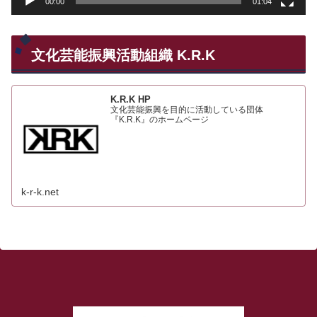
00:00
01:04
文化芸能振興活動組織 K.R.K
K.R.K HP
文化芸能振興を目的に活動している団体
『K.R.K』のホームページ
k-r-k.net