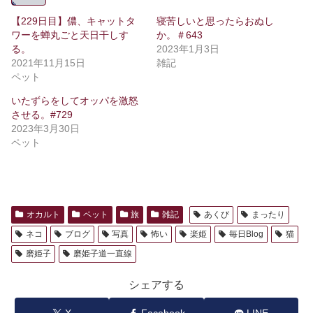
【229日目】儂、キャットタ
寝苦しいと思ったらおぬし
ワーを蝉丸ごと天日干しす
か。＃643
る。
2023年1月3日
2021年11月15日
雑記
ペット
いたずらをしてオッパを激怒
させる。#729
2023年3月30日
ペット
オカルト
ペット
旅
雑記
あくび
まったり
ネコ
ブログ
写真
怖い
楽姫
毎日Blog
猫
磨姫子
磨姫子道一直線
シェアする