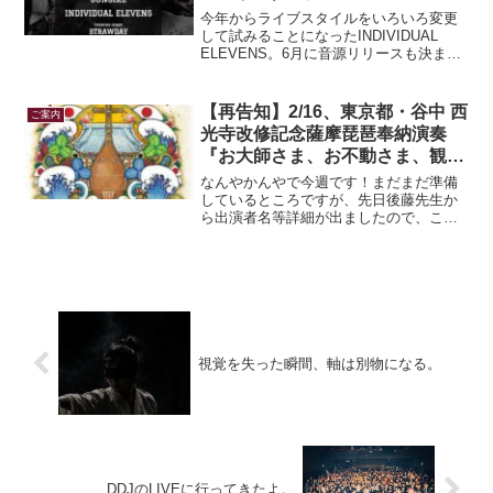
今年からライブスタイルをいろいろ変更
して試みることになったINDIVIDUAL
ELEVENS。6月に音源リリースも決ま
り、それまでの期間、ツアーならぬシー
ズン１THE LAGOONとして、関東中心に
LIVEします。シーズン１とシーズン２
【再告知】2/16、東京都・谷中 西
ご案内
と...
光寺改修記念薩摩琵琶奉納演奏
『お大師さま、お不動さま、観音
様と琵琶の集まり』
なんやかんやで今週です！まだまだ準備
しているところですが、先日後藤先生か
ら出演者名等詳細が出ましたので、こち
らでもご報告を。新義真言宗 佛到山無量
壽院 西光寺 本堂改装記念~お大師様、お
不動様、観音様と琵琶の集まり～後藤幸
浩 弦城会 奉納演...
視覚を失った瞬間、軸は別物になる。
DDJのLIVEに行ってきたよ。