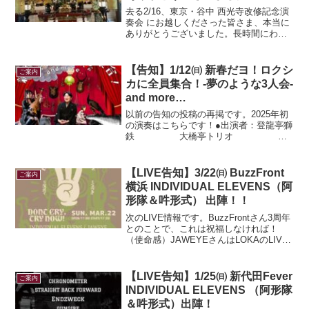
去る2/16、東京・谷中 西光寺改修記念演
奏会 にお越しくださった皆さま、本当に
ありがとうございました。長時間にわた
る演奏にお付き合いいただき、心より感
謝申し上げます。応援のメッセージ、美
味しいお菓子、そして演奏後に温かいお
【告知】1/12㈰ 新春だヨ！ロクシ
ご案内
言葉をかけてくだ...
カに全員集合！-夢のような3人会-
and more…
以前の告知の投稿の再掲です。2025年初
の演奏はこちらです！●出演者：登龍亭獅
鉄 大橋亭トリオ シ
ンガーソングライターmikazuki（1/12の
み、オープニングアクト） 森
本磨姫子●出店者：boulangerie-...
【LIVE告知】3/22㈰ BuzzFront
ご案内
横浜 INDIVIDUAL ELEVENS（阿
形隊＆吽形式） 出陣！！
次のLIVE情報です。BuzzFrontさん3周年
とのことで、これは祝福しなければ！
（使命感）JAWEYEさんはLOKAのLIVE
でよくお見掛けしていたなぁ！個人的に
エモい！！photo by Mi2026年03月22日
(日) 横浜Buzz...
【LIVE告知】1/25㈰ 新代田Fever
ご案内
INDIVIDUAL ELEVENS （阿形隊
＆吽形式）出陣！