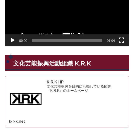
レ
ー
ヤ
ー
00:00
01:04
文化芸能振興活動組織 K.R.K
K.R.K HP
文化芸能振興を目的に活動している団体
『K.R.K』のホームページ
k-r-k.net