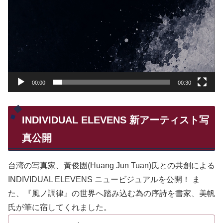
00:00
00:30
INDIVIDUAL ELEVENS 新アーティスト写
真公開
台湾の写真家、黃俊團(Huang Jun Tuan)氏との共創による
INDIVIDUAL ELEVENS ニュービジュアルを公開！ ま
た、『風ノ調律』の世界へ踏み込む為の序詩を書家、美帆
氏が筆に宿してくれました。