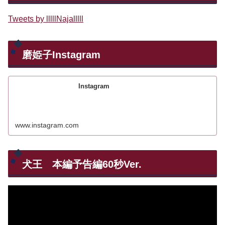
Tweets by lllllNajalllll
磨姫子Instagram
Instagram
www.instagram.com
犬王 本編予告編60秒Ver.
動
画
プ