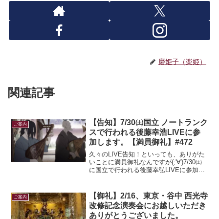
磨姫子（楽姫）
関連記事
【告知】7/30㈯国立 ノートランク
ご案内
スで行われる後藤幸浩LIVEに参
加します。【満員御礼】#472
久々のLIVE告知！といっても、ありがた
いことに満員御礼なんですが(;'∀')7/30㈯
に国立で行われる後藤幸弘LIVEに参加さ
せて頂くことになりました。ノートラン
クスはジャズ中心のダイニングバーで、
いろんなライブが日々催しされてます♪後
【御礼】2/16、東京・谷中 西光寺
ご案内
藤...
改修記念演奏会にお越しいただき
ありがとうございました。