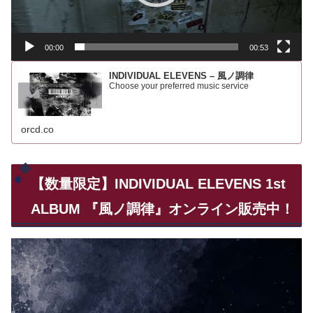
ヤ
ー
00:00
00:53
INDIVIDUAL ELEVENS – 風ノ調律
Choose your preferred music service
orcd.co
【数量限定】INDIVIDUAL ELEVENS 1st
ALBUM 『風ノ調律』オンライン販売中！
動
画
プ
レ