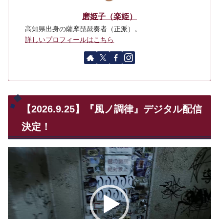
磨姫子（楽姫）
高知県出身の薩摩琵琶奏者（正派）。
詳しいプロフィールはこちら
【2026.9.25】『風ノ調律』デジタル配信
決定！
動
画
プ
レ
ー