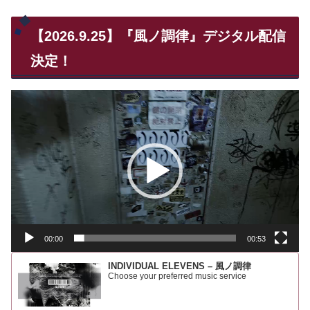
【2026.9.25】『風ノ調律』デジタル配信
決定！
動
画
プ
レ
ー
ヤ
ー
00:00
00:53
INDIVIDUAL ELEVENS – 風ノ調律
Choose your preferred music service