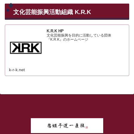
文化芸能振興活動組織 K.R.K
K.R.K HP
文化芸能振興を目的に活動している団体
『K.R.K』のホームページ
k-r-k.net