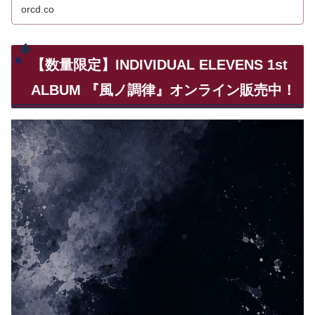
orcd.co
【数量限定】INDIVIDUAL ELEVENS 1st
ALBUM 『風ノ調律』オンライン販売中！
動
画
プ
レ
ー
ヤ
ー